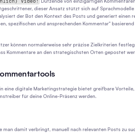
 Dutzende von einzigartigen Kommentaren
nlich} Video!
rtgeschrittener, dieser Ansatz stützt sich auf Sprachmodelle
ysiert der Bot den Kontext des Posts und generiert einen re
chen, spezifischen und ansprechenden Kommentar" basierend a
utzer können normalerweise sehr präzise Zielkriterien festleg
 dass Kommentare an den strategischsten Orten gepostet we
 Kommentartools
 eine digitale Marketingstrategie bietet greifbare Vorteile,
mstreiber für deine Online-Präsenz werden.
t, die man damit verbringt, manuell nach relevanten Posts zu