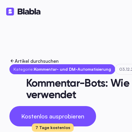
Lösungen
Produkte
Ressourc
🇩🇪 Deutsch
DE
Artikel durchsuchen
Kategorie:
Kommentar- und DM-Automatisierung
03.12
Kommentar-Bots: Wie ma
verwendet
Kostenlos ausprobieren
7 Tage kostenlos