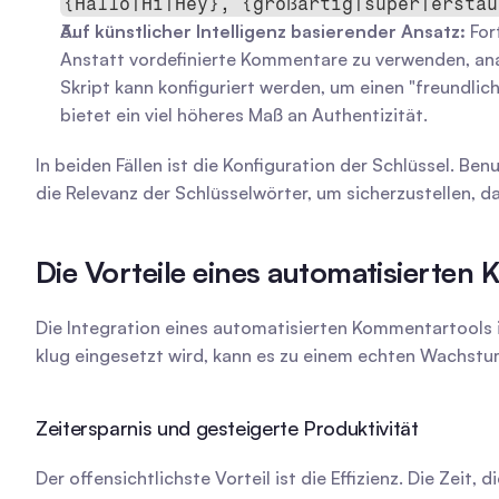
{Hallo|Hi|Hey}, {großartig|super|erstau
Auf künstlicher Intelligenz basierender Ansatz:
 Fo
Anstatt vordefinierte Kommentare zu verwenden, anal
Skript kann konfiguriert werden, um einen "freundli
bietet ein viel höheres Maß an Authentizität.
In beiden Fällen ist die Konfiguration der Schlüssel. Ben
die Relevanz der Schlüsselwörter, um sicherzustellen,
Die Vorteile eines automatisierten
Die Integration eines automatisierten Kommentartools in
klug eingesetzt wird, kann es zu einem echten Wachstu
Zeitersparnis und gesteigerte Produktivität
Der offensichtlichste Vorteil ist die Effizienz. Die Zei