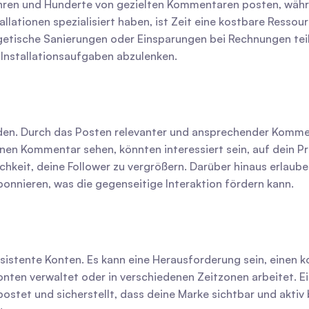
ühren und Hunderte von gezielten Kommentaren posten, währ
nstallationen spezialisiert haben, ist Zeit eine kostbare Res
etische Sanierungen oder Einsparungen bei Rechnungen teilz
 Installationsaufgaben abzulenken.
en. Durch das Posten relevanter und ansprechender Kommenta
nen Kommentar sehen, könnten interessiert sein, auf dein Pro
ichkeit, deine Follower zu vergrößern. Darüber hinaus erlau
abonnieren, was die gegenseitige Interaktion fördern kann.
stente Konten. Es kann eine Herausforderung sein, einen ko
en verwaltet oder in verschiedenen Zeitzonen arbeitet. Ein B
tet und sicherstellt, dass deine Marke sichtbar und aktiv bl