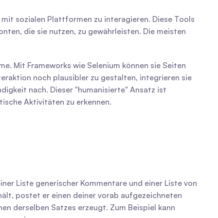
t sozialen Plattformen zu interagieren. Diese Tools 
nten, die sie nutzen, zu gewährleisten. Die meisten 
me. Mit Frameworks wie Selenium können sie Seiten 
aktion noch plausibler zu gestalten, integrieren sie 
keit nach. Dieser "humanisierte" Ansatz ist 
ische Aktivitäten zu erkennen.
einer Liste generischer Kommentare und einer Liste von 
ält, postet er einen deiner vorab aufgezeichneten 
, eine Syntax, die Variationen derselben Satzes erzeugt. Zum Beispiel kann 