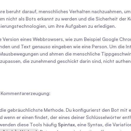
e beruht darauf, menschliches Verhalten nachzuahmen, um mi
um nicht als Bots erkannt zu werden und die Sicherheit der Ko
erungstechnologien, um ihre Aufgaben zu erledigen.
te Version eines Webbrowsers, wie zum Beispiel Google Chro
nden und Text genauso eingeben wie eine Person. Um die Inter
 Mausbewegungen und ahmen die menschliche Tippgeschwindig
upassen, die zunehmend geschickt darin sind, nicht authent
er Kommentarerzeugung:
t die gebräuchlichste Methode. Du konfigurierst den Bot mit 
wenn er einen findet, der eines deiner Schlüsselwörter enth
enden diese Tools häufig 
Spintax