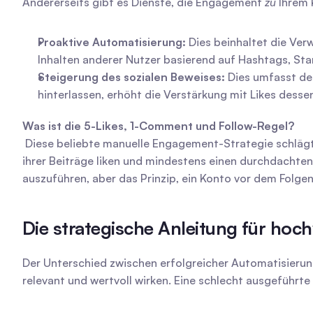
Andererseits gibt es Dienste, die Engagement 
zu
 Ihrem 
Proaktive Automatisierung:
 Dies beinhaltet die Ve
Inhalten anderer Nutzer basierend auf Hashtags, Stan
Steigerung des sozialen Beweises:
 Dies umfasst de
hinterlassen, erhöht die Verstärkung mit Likes dess
Was ist die 5-Likes, 1-Comment und Follow-Regel?
 Diese beliebte manuelle Engagement-Strategie schlägt vor, dass Sie, bevor Sie einem Konto folgen, von dem Sie einen Follow-Back wünschen, zunächst mindestens fünf 
ihrer Beiträge liken und mindestens einen durchdachte
auszuführen, aber das Prinzip, ein Konto vor dem Folgen
Die strategische Anleitung für ho
Der Unterschied zwischen erfolgreicher Automatisierung u
relevant und wertvoll wirken. Eine schlecht ausgeführ