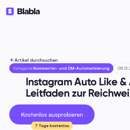
Lösungen
Produkte
Ressourc
🇩🇪 Deutsch
DE
Artikel durchsuchen
Kategorie:
Kommentar- und DM-Automatisierung
08.12
Instagram Auto Like &
Leitfaden zur Reichwe
Kostenlos ausprobieren
7 Tage kostenlos