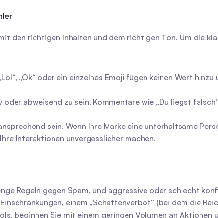
ler
t den richtigen Inhalten und dem richtigen Ton. Um die klass
Lol“, „Ok“ oder ein einzelnes Emoji fügen keinen Wert hinzu
v oder abweisend zu sein. Kommentare wie „Du liegst falsch“ 
ansprechend sein. Wenn Ihre Marke eine unterhaltsame Persönl
hre Interaktionen unvergesslicher machen.
ge Regeln gegen Spam, und aggressive oder schlecht konfig
nschränkungen, einem „Schattenverbot“ (bei dem die Reichwe
s, beginnen Sie mit einem geringen Volumen an Aktionen und 