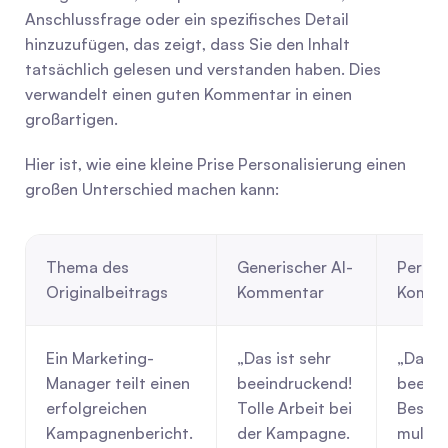
Anschlussfrage oder ein spezifisches Detail 
hinzuzufügen, das zeigt, dass Sie den Inhalt 
tatsächlich gelesen und verstanden haben. Dies 
verwandelt einen guten Kommentar in einen 
großartigen.
Hier ist, wie eine kleine Prise Personalisierung einen 
großen Unterschied machen kann:
Thema des 
Generischer AI-
Persona
Originalbeitrags
Kommentar
Komme
Ein Marketing-
„Das ist sehr 
„Das is
Manager teilt einen 
beeindruckend! 
beeind
erfolgreichen 
Tolle Arbeit bei 
Besond
Kampagnenbericht.
der Kampagne. 
multik