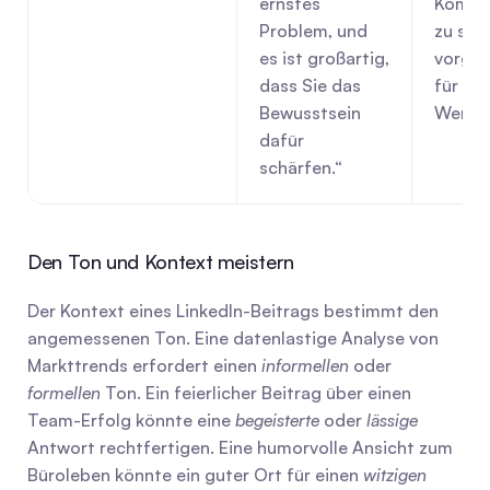
ernstes 
Kommun
Problem, und 
zu setz
es ist großartig, 
vorges
dass Sie das 
für mic
Bewusstsein 
Wende
dafür 
schärfen.“
Den Ton und Kontext meistern
Der Kontext eines LinkedIn-Beitrags bestimmt den 
angemessenen Ton. Eine datenlastige Analyse von 
Markttrends erfordert einen 
informellen
 oder 
formellen
 Ton. Ein feierlicher Beitrag über einen 
Team-Erfolg könnte eine 
begeisterte
 oder 
lässige
Antwort rechtfertigen. Eine humorvolle Ansicht zum 
Büroleben könnte ein guter Ort für einen 
witzigen