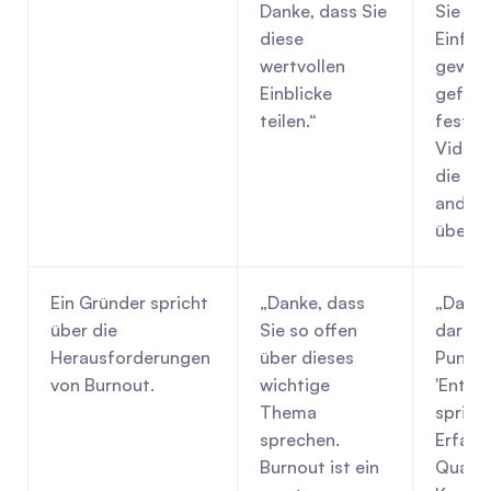
Danke, dass Sie 
Sie in d
diese 
Einfüh
wertvollen 
gewähl
Einblicke 
gefalle
teilen.“
festges
Videoin
die sta
andere
übertr
Ein Gründer spricht 
„Danke, dass 
„Danke,
über die 
Sie so offen 
darüber
Herausforderungen 
über dieses 
Punkt 
von Burnout.
wichtige 
'Entsc
Thema 
spricht
sprechen. 
Erfahru
Burnout ist ein 
Quartal