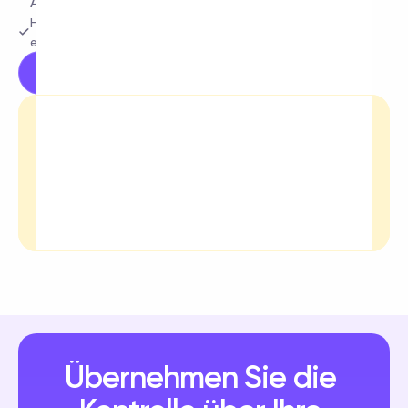
Anzeigen-ROAS beeinträchtigen
Halte deine Community sicher und konzentriere dich auf 
echte Interaktion
Kostenlos ausprobieren
Übernehmen Sie die 