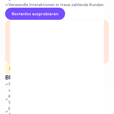
Verwandle Interaktionen in treue zahlende Kunden
Kostenlos ausprobieren
Moderation
Bleib positiv, immer
Schädliche Kommentare sofort erkennen und 
verbergen
Kommentare basierend auf benutzerdefinierten 
Schlüsselwörtern ausblenden
Eliminieren Sie Spam und Betrug, bevor sie Ihren 