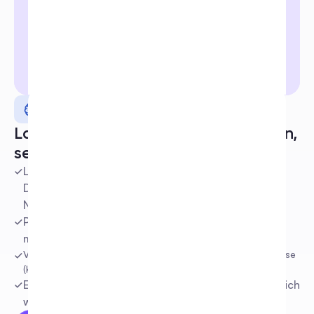
Kluge KI
Lass die KI in deiner Stimme sprechen, 
selbst wenn du offline bist
Lernt kontinuierlich aus Ihren Dokumenten, 
Datenbanken, Ihrer Webseite und Ihren sozialen 
Netzwerken und verbessert sich.
Passt sich perfekt an den Ton Ihrer Marke an. Je 
mehr Sie es nutzen, desto intelligenter wird es.
Versteht den Kontext mit automatischer Stimmungsanalyse 
(Kaufabsicht usw.)
Erzeugt schnellere, intelligentere Antworten, die sich 
wirklich menschlich anfühlen