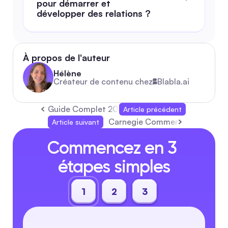
pour démarrer et 
développer des relations ?
À propos de l'auteur
Hélène
Créateur de contenu chez
Blabla.ai
Guide Complet 2026 pour l'Automatisation des
Article précédent
Carnegie Comment se faire des
Article suivant
Commencez en 3 
étapes simples
1
2
3