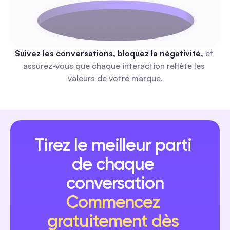
l'engagement pour créateurs et marketeurs (2026
Une liste organisée des meilleures newsletters électroniques
fournissent des tactiques d'automatisation sociale reproduc
—entonnoirs DM, réponses aux commentaires, modération
classées par temps de lecture, coût/fréquence et objectif
Suivez les conversations, bloquez la négativité, 
et 
d'automatisation. Chaque recommandation comprend un wo
Automatisation des commentaires et des messages privé
assurez-vous que chaque interaction reflète les 
prêt en 1 ou 2 étapes que vous pouvez mettre en œuvre cet
valeurs de votre marque.
semaine.
Contenu UGC : Guide complet d'automatisation po
augmenter l'engagement en 2026 pour les market
Tirez le meilleur parti 
Un guide de démarrage axé sur l'automatisation avec des flu
commentaires→DM prêts à l'emploi, des manuels de modérat
de chaque 
de droits, des modèles de capture de permissions, et des t
conversation
de bord de KPI. Lancez et développez des campagnes UGC
rapidement et en toute sécurité, sans embauches supplémen
Automatisation des commentaires et des messages privé
Commencez 
gratuitement dès 