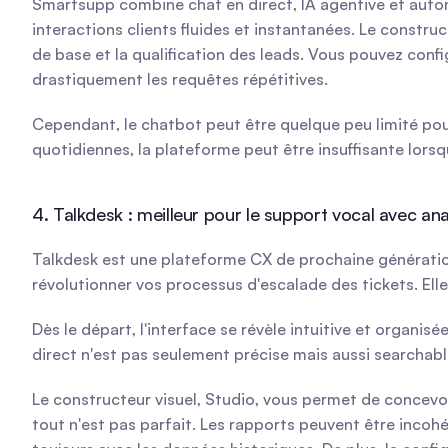
Smartsupp combine chat en direct, IA agentive et automa
interactions clients fluides et instantanées. Le construc
de base et la qualification des leads. Vous pouvez confi
drastiquement les requêtes répétitives.
Cependant, le chatbot peut être quelque peu limité pour
quotidiennes, la plateforme peut être insuffisante lor
4. Talkdesk : meilleur pour le support vocal avec ana
Talkdesk est une plateforme CX de prochaine génératio
révolutionner vos processus d'escalade des tickets. Elle
Dès le départ, l'interface se révèle intuitive et organis
direct n'est pas seulement précise mais aussi searchabl
Le constructeur visuel, Studio, vous permet de concevoi
tout n'est pas parfait. Les rapports peuvent être incoh