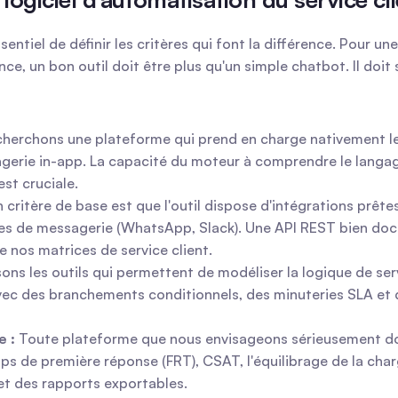
sentiel de définir les critères qui font la différence. Pour 
ce, un bon outil doit être plus qu'un simple chatbot. Il doit
herchons une plateforme qui prend en charge nativement les i
ssagerie in-app. La capacité du moteur à comprendre le langage
st cruciale.
n critère de base est que l'outil dispose d'intégrations prêt
rmes de messagerie (WhatsApp, Slack). Une API REST bien do
de nos matrices de service client.
sons les outils qui permettent de modéliser la logique de ser
c des branchements conditionnels, des minuteries SLA et 
e :
 Toute plateforme que nous envisageons sérieusement doit
s de première réponse (FRT), CSAT, l'équilibrage de la charge
 et des rapports exportables.