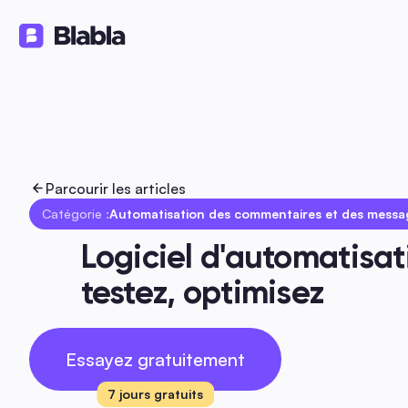
Solutions
Produits
Ressource
🇫🇷 Français
FR
Parcourir les articles
Catégorie :
Automatisation des commentaires et des messa
Logiciel d'automatisati
testez, optimisez
Essayez gratuitement
7 jours gratuits