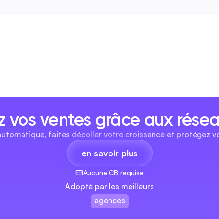
 vos ventes grâce aux résea
automatique, faites décoller votre croissance et protégez vo
en savoir plus
Aucune CB requise
Adopté par les meilleurs
agences