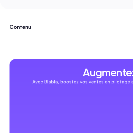
Contenu
Augmentez
Avec Blabla, boostez vos ventes en pilotage 