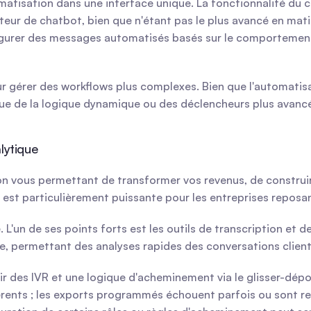
tisation dans une interface unique. La fonctionnalité du cha
teur de chatbot, bien que n'étant pas le plus avancé en matièr
gurer des messages automatisés basés sur le comportement des
 gérer des workflows plus complexes. Bien que l'automatisatio
sque de la logique dynamique ou des déclencheurs plus avanc
lytique
n vous permettant de transformer vos revenus, de construire
 est particulièrement puissante pour les entreprises reposan
ée. L'un de ses points forts est les outils de transcription et
e, permettant des analyses rapides des conversations client
r des IVR et une logique d'acheminement via le glisser-dépo
érents ; les exports programmés échouent parfois ou sont ret