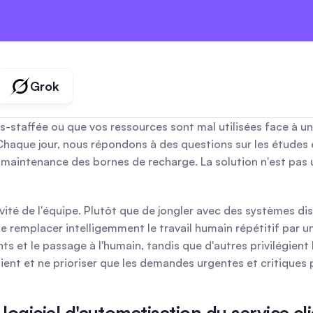
marques
créateurs
agences
Grok
s-staffée ou que vos ressources sont mal utilisées face à un
Chaque jour, nous répondons à des questions sur les études é
maintenance des bornes de recharge. La solution n'est pas u
vité de l'équipe. Plutôt que de jongler avec des systèmes di
e remplacer intelligemment le travail humain répétitif par une
 le passage à l'humain, tandis que d'autres privilégient l'in
ient et ne prioriser que les demandes urgentes et critiques 
 logiciel d'automatisation du service cl