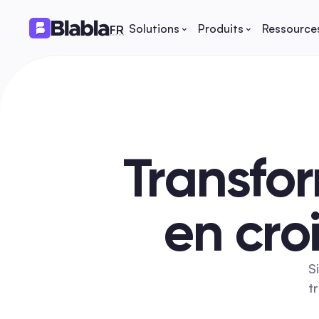
Solutions
Produits
Ressource
🇫🇷 Français
FR
Transfor
en cro
S
t