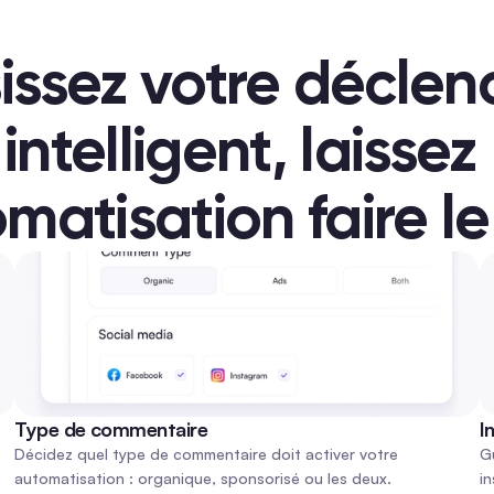
issez votre déclen
intelligent, laissez 
omatisation faire le
Type de commentaire
I
Décidez quel type de commentaire doit activer votre 
Gu
automatisation : organique, sponsorisé ou les deux. 
in