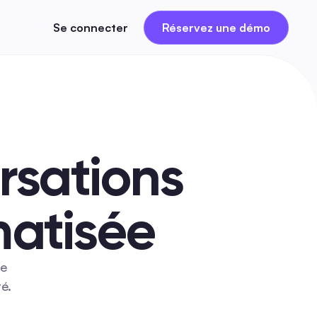
Réservez une démo
Se connecter
sations 
matisée
e 
é.