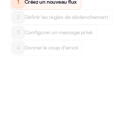
1
Créez un nouveau flux
2
Définir les règles de déclenchement
3
Configurer un message privé
4
Donner le coup d'envoi