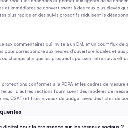
ation réduit les abandons et permet aux agents de se concent
s et immédiates se convertissent à des taux plus élevés que 
tes plus rapide et des suivis proactifs réduisent le désabo
ux commentaires qui invite à un DM, et un court flux de qua
s pour correspondre aux heures d'ouverture locales et aux p
gs ou champs afin que les prospects puissent être suivis effi
les protections conformes à la PDPA et les cadres de mesur
ontenus ; d'autres sections fournissent des modèles de mess
ntes, CSAT) et trois niveaux de budget avec des listes de co
équentes
 digital pour la croissance sur les réseaux sociaux ?