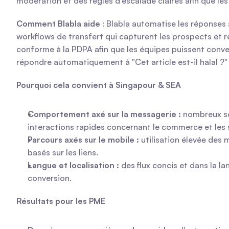
modération et des règles d'escalade claires afin que le
Comment Blabla aide
 : Blabla automatise les réponses
workflows de transfert qui capturent les prospects et ré
conforme à la PDPA afin que les équipes puissent conv
répondre automatiquement à "Cet article est-il halal ?" a
Pourquoi cela convient à Singapour & SEA
Comportement axé sur la messagerie :
 nombreux so
interactions rapides concernant le commerce et les 
Parcours axés sur le mobile :
 utilisation élevée des
basés sur les liens.
Langue et localisation :
 des flux concis et dans la la
conversion.
Résultats pour les PME