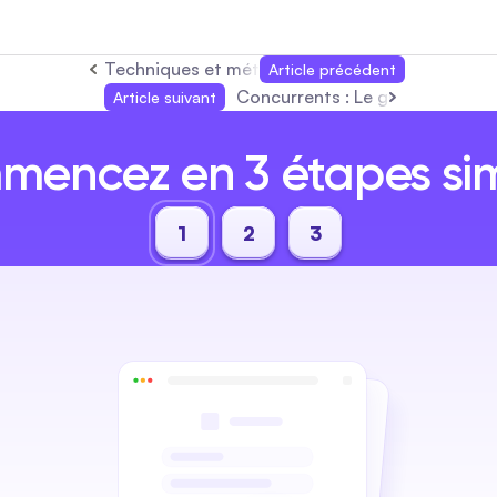
Techniques et méthodes d'études de marché : G
Article précédent
Concurrents : Le guide complet
Article suivant
encez en 3 étapes si
1
2
3