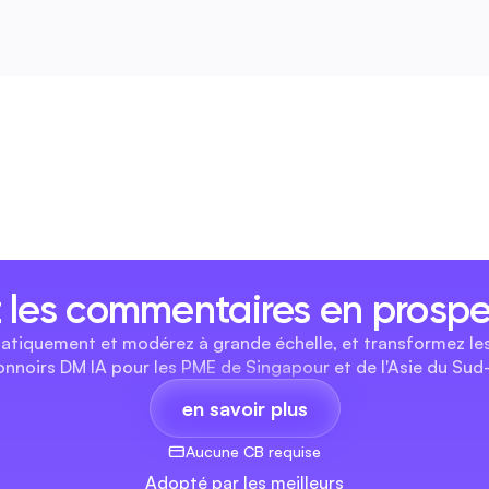
 les commentaires en prospec
matiquement et modérez à grande échelle, et transformez le
onnoirs DM IA pour les PME de Singapour et de l'Asie du Sud-
en savoir plus
Aucune CB requise
Adopté par les meilleurs