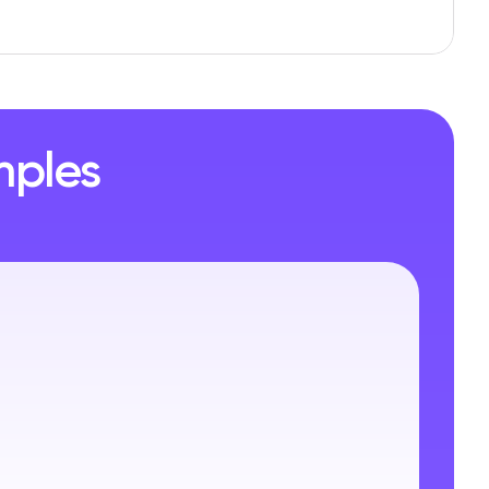
uide d'automatisation pour les PME — Échelle de Perspecti
 2026 de l'intelligence conversationnelle pour les marketeur
mples