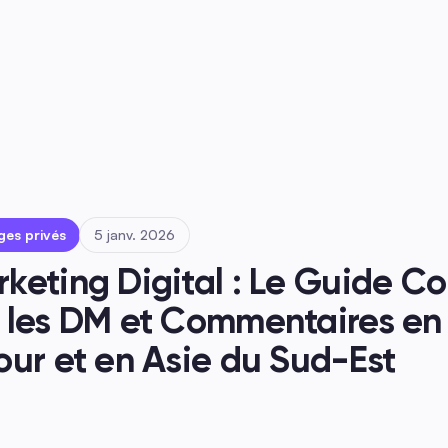
s
ges privés
5 janv. 2026
eting Digital : Le Guide Co
 les DM et Commentaires en 
our et en Asie du Sud-Est