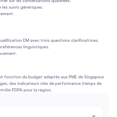
rer sur les conversations qualifiées.
les suivis génériques.
nnement.
lification DM avec trois questions clarificatrices.
références linguistiques.
cacement.
e en fonction du budget adaptés aux PME de Singapour 
ages, des indicateurs clés de performance (temps de 
ntrôle PDPA pour la région.