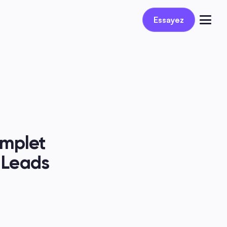
Réservez une démo
Essayez
Se connecter
mplet 
Leads 