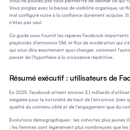
Vous ne pouvez pas vous permettre de deviner ce qui f
Vous jonglez avec la baisse de visibilité organique, un 
mal configuré nuise à la confiance durement acquise. S
n'êtes pas seul.
Ce guide vous fournit les repères Facebook importants d
playbooks d'entonnoir DM, et flux de modération qui s'é
qui vous dira exactement quoi changer, comment l'autom
passer de l'hypothèse à la croissance répétitive.
Résumé exécutif : utilisateurs de F
En 2025, Facebook atteint environ 3,1 milliards d'utilisa
inégalée pour la notoriété de haut de l'entonnoir, bien 
qualité du contenu ciblé et de l'engagement que du nom
Évolutions démographiques : les cohortes plus jeunes (Ge
; les femmes sont légèrement plus nombreuses que les h