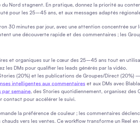
ue du Nord stagnent. En pratique, donnez la priorité au cont
nauté pour les 25–45 ans, et aux messages adaptés régiona
 30 minutes par jour, avec une attention concentrée sur les 
ptent une découverte rapide et des commentaires ; les Group
aires et organiques sur le cœur des 25–45 ans tout en utilisa
ez les DMs pour qualifier les leads générés par la vidéo.
s Stories (20%) et les publications de Groupes/Direct (20%) —
nses intelligentes aux commentaires
 et aux DMs avec Blabl
s par semaine
, des Stories quotidiennement, organisez des 
contact pour accélérer le suivi.
ande la préférence de couleur ; les commentaires déclenchen
s chauds vers les ventes. Ce workflow transforme un Reel en