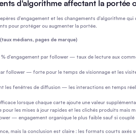
ts d'algorithme affectant la portée 
 les repères d'engagement et les changements d'algorithme qui
ts pour protéger ou augmenter la portée.
(taux médians, pages de marque)
2 % d'engagement par follower — taux de lecture aux commen
r follower — forte pour le temps de visionnage et les visit
 les fenêtres de diffusion — les interactions en temps réel
icace lorsque chaque carte ajoute une valeur supplémentaire
our les mises à jour rapides et les clichés produits mais m
ower — engagement organique le plus faible sauf si couplé a
dience, mais la conclusion est claire : les formats courts axés