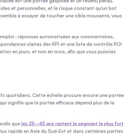
acée est une portée gaspillée et un revenu perdu. 
des et personnelles, et le risque constant qu'un bot 
ssemble à essayer de toucher une cible mouvante, vous 
l'emploi : réponses automatisées aux commentaires, 
pondances claires des KPI et une liste de contrôle ROI 
n en jours, et non en mois, afin que vous puissiez 
ctifs quotidiens. Cette échelle procure encore une portée 
i signifie que la portée efficace dépend plus de la 
andis que 
les 25–45 ans restent le segment le plus fort
s rapide en Asie du Sud-Est et dans certaines parties 