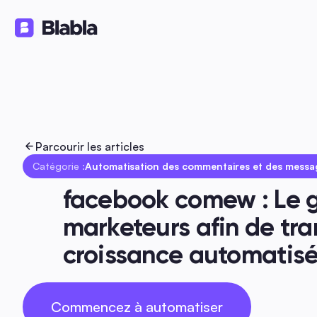
Solutions
Produits
Ressource
🇫🇷 Français
FR
Parcourir les articles
Catégorie :
Automatisation des commentaires et des messa
facebook comew : Le g
marketeurs afin de tran
croissance automatis
Commencez à automatiser