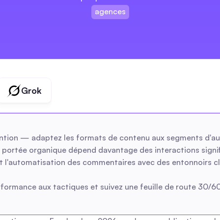
agences
marques
créateurs
agences
Grok
tention — adaptez les formats de contenu aux segments d'au
la portée organique dépend davantage des interactions signif
 et l'automatisation des commentaires avec des entonnoirs cl
rformance aux tactiques et suivez une feuille de route 30/60/