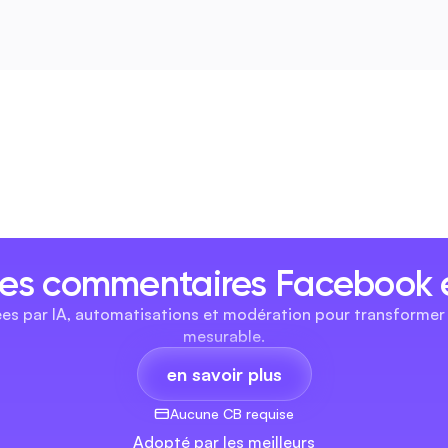
les commentaires Facebook 
ées par IA, automatisations et modération pour transformer 
mesurable.
en savoir plus
Aucune CB requise
Adopté par les meilleurs