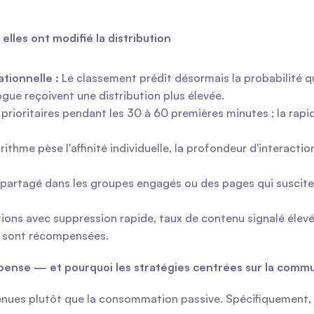
lles ont modifié la distribution
tionnelle :
 Le classement prédit désormais la probabilité qu
ogue reçoivent une distribution plus élevée.
prioritaires pendant les 30 à 60 premières minutes ; la rapidi
orithme pèse l'affinité individuelle, la profondeur d'interactio
 partagé dans les groupes engagés ou des pages qui suscit
tions avec suppression rapide, taux de contenu signalé élev
es sont récompensées.
pense — et pourquoi les stratégies centrées sur la com
enues plutôt que la consommation passive. Spécifiquement, l