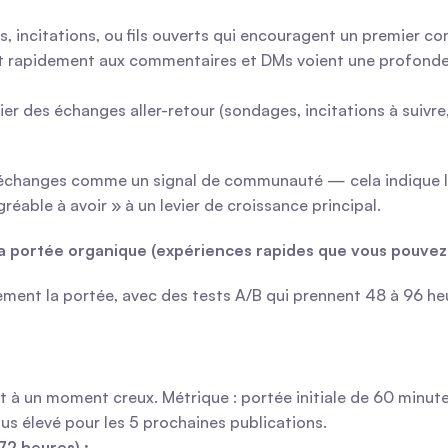
s, incitations, ou fils ouverts qui encouragent un premier 
t rapidement aux commentaires et DMs voient une profondeur
er des échanges aller-retour (sondages, incitations à suivre,
s échanges comme un signal de communauté — cela indique la 
éable à avoir » à un levier de croissance principal.
a portée organique (expériences rapides que vous pouvez 
dement la portée, avec des tests A/B qui prennent 48 à 96 heu
et à un moment creux. Métrique : portée initiale de 60 minute
s élevé pour les 5 prochaines publications.
72 heures) :