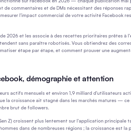
onctionne sur Facebook en 2026 — chaque publication mal pl
flot de commentaires et de DMs nécessitant des réponses rapi
i mesurer l'impact commercial de votre activité Facebook re
e 2026 et les associe à des recettes prioritaires prêtes à 
tendent sans paraître robotisés. Vous obtiendrez des corres
atiser étape par étape, et comment prouver une augmentatio
acebook, démographie et attention
teurs actifs mensuels et environ 1,9 milliard d'utilisateurs a
que la croissance ait stagné dans les marchés matures — ce qu
bre brut de followers.
n Z) croissent plus lentement sur l'application principale t
ommes dans de nombreuses régions ; la croissance est la plu