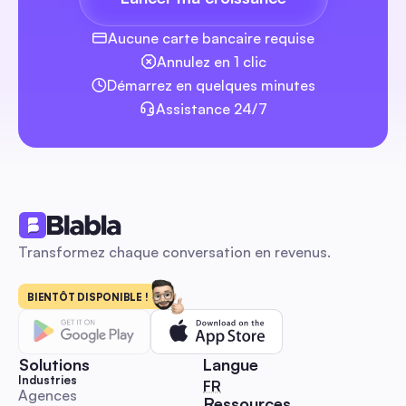
agences
Aucune carte bancaire requise
Annulez en 1 clic
Démarrez en quelques minutes
Assistance 24/7
Transformez chaque conversation en revenus.
BIENTÔT DISPONIBLE !
Solutions
Langue
Industries
🇫🇷 Français
FR
Agences
Ressources