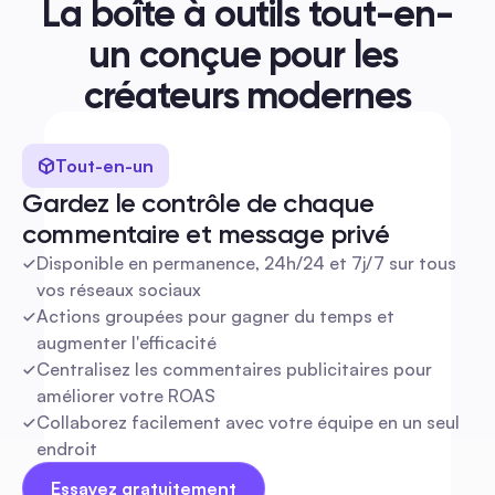
La boîte à outils tout-en-
un conçue pour les 
créateurs modernes
Facile à utiliser
Gardez le contrôle partout, tout le temps
Tout-en-un
Commencez en quelques secondes
Gardez le contrôle de chaque 
commentaire et message privé
Facile à utiliser
Disponible en permanence, 24h/24 et 7j/7 sur tous 
vos réseaux sociaux
Actions groupées pour gagner du temps et 
augmenter l'efficacité
Centralisez les commentaires publicitaires pour 
améliorer votre ROAS
Collaborez facilement avec votre équipe en un seul 
endroit
Essayez gratuitement