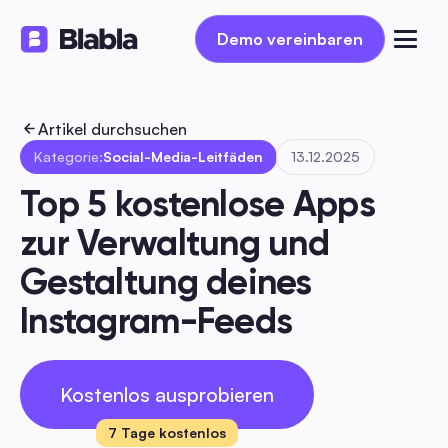
Demo vereinbaren
Demo vereinbaren
Artikel durchsuchen
Kategorie:
Social-Media-Leitfäden
13.12.2025
Top 5 kostenlose Apps 
zur Verwaltung und 
Gestaltung deines 
Instagram-Feeds
Kostenlos ausprobieren
7 Tage kostenlos