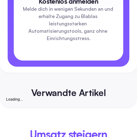
Kostenlos anmelden
Melde dich in wenigen Sekunden an und 
erhalte Zugang zu Blablas 
leistungsstarken 
Automatisierungstools, ganz ohne 
Einrichtungsstress.
Verwandte Artikel
Loading...
Lizenzfreie Hintergrundbilder: Der komplette 202
Leitfaden zur sicheren Automatisierung von Beiträ
für Marketer
Ein umfassender Leitfaden für Social-Media-Manager und -
Marketer – entdecke geprüfte kostenlose Wallpaper-Seiten 
Umsatz steigern
Lizenz-Zusammenfassungen pro Seite, eine schnelle