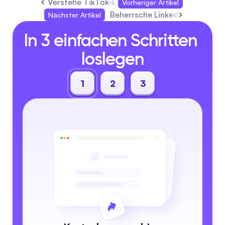
Verstehe TikTok-Engagement-Kennzahlen, um d
Vorheriger Artikel
Beherrsche LinkedIn-Nachricht
Nächster Artikel
In 3 einfachen Schritten 
loslegen
1
2
3