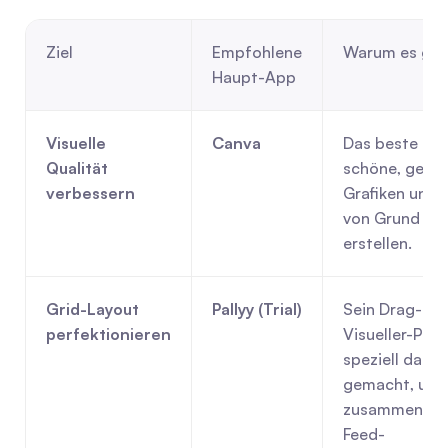
Ziel
Empfohlene 
Warum es gut
Haupt-App
Visuelle 
Canva
Das beste Too
Qualität 
schöne, gebra
verbessern
Grafiken und V
von Grund auf
erstellen.
Grid-Layout 
Pallyy (Trial)
Sein Drag-an
perfektionieren
Visueller-Plane
speziell dazu 
gemacht, um e
zusammenhän
Feed-