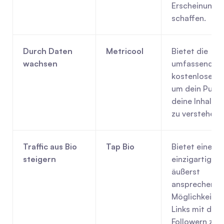
Erscheinungsbi
schaffen.
Durch Daten 
Metricool
Bietet die 
wachsen
umfassendste
kostenlosen A
um dein Publi
deine Inhaltsl
zu verstehen.
Traffic aus Bio 
Tap Bio
Bietet eine 
steigern
einzigartige u
äußerst 
ansprechende
Möglichkeit, m
Links mit dein
Followern zu t