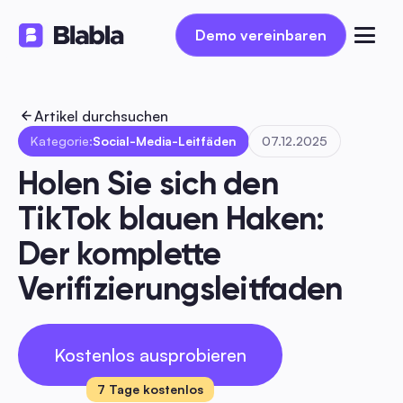
Demo vereinbaren
Demo vereinbaren
Artikel durchsuchen
Kategorie:
Social-Media-Leitfäden
07.12.2025
Holen Sie sich den 
TikTok blauen Haken: 
Der komplette 
Verifizierungsleitfaden
Kostenlos ausprobieren
7 Tage kostenlos