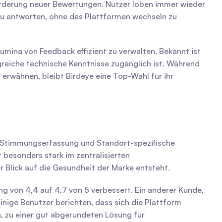
rderung neuer Bewertungen. Nutzer loben immer wieder 
zu antworten, ohne das Plattformen wechseln zu 
ina von Feedback effizient zu verwalten. Bekannt ist 
greiche technische Kenntnisse zugänglich ist. Während 
erwähnen, bleibt Birdeye eine Top-Wahl für ihr 
, Stimmungserfassung und Standort-spezifische 
besonders stark im zentralisierten 
 Blick auf die Gesundheit der Marke entsteht.
 haben Reputation genutzt, um greifbare Ergebnisse zu erzielen, und ihre globale Bewertung von 4,4 auf 4,7 von 5 verbessert. Ein anderer Kunde, 
ige Benutzer berichten, dass sich die Plattform 
 zu einer gut abgerundeten Lösung für 