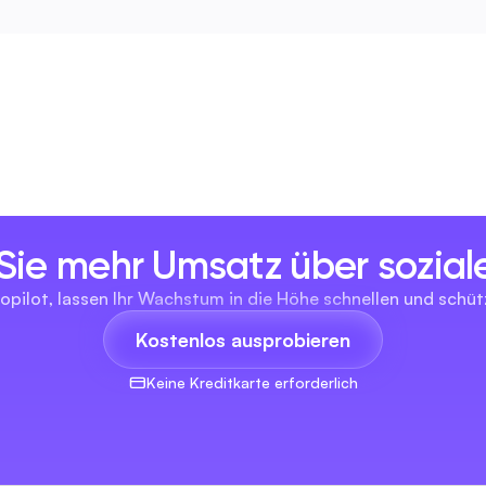
 Sie mehr Umsatz über sozia
opilot, lassen Ihr Wachstum in die Höhe schnellen und schüt
Kostenlos ausprobieren
Keine Kreditkarte erforderlich