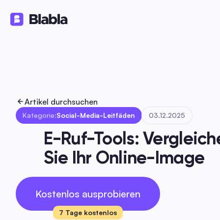
Lösungen
Produkte
Ressourc
🇩🇪 Deutsch
DE
Artikel durchsuchen
Kategorie:
Social-Media-Leitfäden
03.12.2025
E-Ruf-Tools: Vergleic
Sie Ihr Online-Image
Kostenlos ausprobieren
7 Tage kostenlos