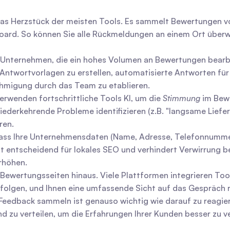
 das Herzstück der meisten Tools. Es sammelt Bewertungen v
oard. So können Sie alle Rückmeldungen an einem Ort überwac
 Unternehmen, die ein hohes Volumen an Bewertungen bearbei
Antwortvorlagen zu erstellen, automatisierte Antworten für
hmigung durch das Team zu etablieren.
rwenden fortschrittliche Tools KI, um die 
Stimmung
 im Bew
erkehrende Probleme identifizieren (z.B. "langsame Lieferun
ren.
, dass Ihre Unternehmensdaten (Name, Adresse, Telefonnummer
st entscheidend für lokales SEO und verhindert Verwirrung be
erhöhen.
er Bewertungsseiten hinaus. Viele Plattformen integrieren To
olgen, und Ihnen eine umfassende Sicht auf das Gespräch 
 Feedback sammeln ist genauso wichtig wie darauf zu reagiere
d zu verteilen, um die Erfahrungen Ihrer Kunden besser zu ve