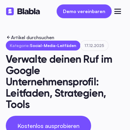
Demo vereinbaren
Demo vereinbaren
Artikel durchsuchen
Kategorie:
Social-Media-Leitfäden
17.12.2025
Verwalte deinen Ruf im 
Google 
Unternehmensprofil: 
Leitfaden, Strategien, 
Tools
Kostenlos ausprobieren