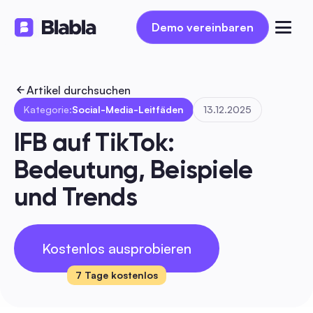
Demo vereinbaren
Demo vereinbaren
Artikel durchsuchen
Kategorie:
Social-Media-Leitfäden
13.12.2025
IFB auf TikTok: 
Bedeutung, Beispiele 
und Trends
Kostenlos ausprobieren
7 Tage kostenlos