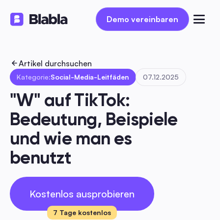
Demo vereinbaren
Demo vereinbaren
Artikel durchsuchen
Kategorie:
Social-Media-Leitfäden
07.12.2025
"W" auf TikTok: 
Bedeutung, Beispiele 
und wie man es 
benutzt
Kostenlos ausprobieren
7 Tage kostenlos