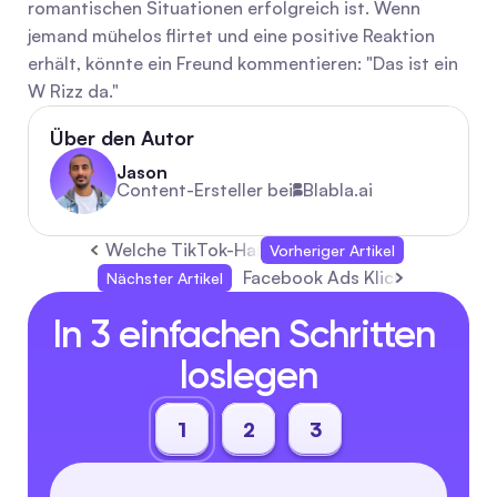
romantischen Situationen erfolgreich ist. Wenn 
jemand mühelos flirtet und eine positive Reaktion 
erhält, könnte ein Freund kommentieren: "Das ist ein 
W Rizz da."
Über den Autor
Jason
Content-Ersteller bei
Blabla.ai
Welche TikTok-Hashtags sind gerade angesag
Vorheriger Artikel
Facebook Ads Klickraten im Ja
Nächster Artikel
In 3 einfachen Schritten 
loslegen
1
2
3