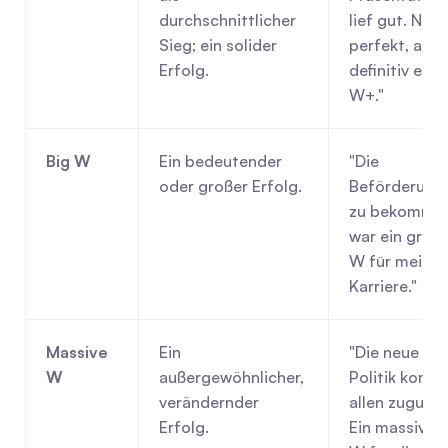
durchschnittlicher 
lief gut. Nicht
Sieg; ein solider 
perfekt, aber 
Erfolg.
definitiv ein 
W+."
Big W
Ein bedeutender 
"Die 
oder großer Erfolg.
Beförderung 
zu bekommen
war ein große
W für meine 
Karriere."
Massive 
Ein 
"Die neue 
W
außergewöhnlicher, 
Politik kommt
verändernder 
allen zugute. 
Erfolg.
Ein massives 