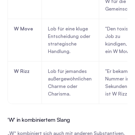
W für die 
Gemeinschaft
W Move
Lob für eine kluge 
"Den toxische
Entscheidung oder 
Job zu 
strategische 
kündigen, war
Handlung.
ein W Move."
W Rizz
Lob für jemandes 
"Er bekam ihr
außergewöhnlichen 
Nummer in 30
Charme oder 
Sekunden. Da
Charisma.
ist W Rizz."
'W' in kombiniertem Slang
„W“ kombiniert sich auch mit anderen Substantiven, 