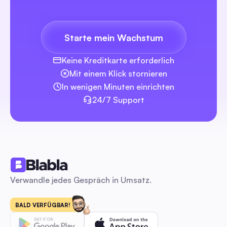
Marken
Ersteller
Kostenlose Videos zur Bearbeitungssoftware: Der
Starte mein Wachstum
Agenturen
komplette Leitfaden 2026 für Social Creators
Ein praxisorientierter Vergleich von kostenlosen Video-Editor
Keine Kreditkarte erforderlich
tatsächlich für Social-Creators, Manager und kleine Teams
Mit einem Klick stornieren
funktionieren — keine Wasserzeichen, richtige Exporte,
mobile/desktop Gleichheit, KI-Funktionen und fertige
In wenigen Minuten einrichten
Plattformvorlagen. Enthält Plug-and-Play-Arbeitsabläufe un
24/7 Support
Social-Media-Leitfäden
Vorlagen, um von Bearbeitung → Veröffentlichung →
Automatisierung zu gehen, damit Sie schneller und kostengü
Social Videos produzieren und skalieren können.
Instagram-Icon: Der komplette Leitfaden 2026 für
Marketer zur Steigerung von Engagement & Leads
Verwandle jedes Gespräch in Umsatz.
Erhalten Sie exakte Größen, Export-Einstellungen,
gebrauchsfertige Vorlagen und eine Lesbarkeits-Checkliste 
ein Schritt-für-Schritt-A/B-Test- und Automatisierungs-Han
BALD VERFÜGBAR!
um die Auswirkungen von Icon-Änderungen auf Engagement
Nachrichten und Lead-Erfassung zu messen. Entworfen für S