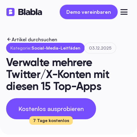
Demo vereinbaren
Demo vereinbaren
Artikel durchsuchen
Kategorie:
Social-Media-Leitfäden
03.12.2025
Verwalte mehrere 
Twitter/X-Konten mit 
diesen 15 Top-Apps
Kostenlos ausprobieren
7 Tage kostenlos