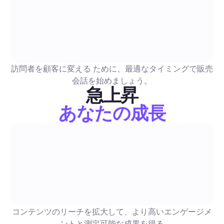
AI画像ジェネレーター: ソーシャルメディアを大規模に
するための2026年完全ガイド
ブランド一貫性のあるバッチ生成、API対応、ライセンス、コ
訪問者を顧客に変える ために、最適なタイミングで販売
メージ、およびモデレーションのためのトップAI画像ツールの
会話を始めましょう。
テスト済みのプロンプトテンプレート、API/統合チェックリス
急上昇
的ガイダンス、および投稿と画像駆動のDMを自動化するプラ
あなたの成長
プレイBlablaワークフローを含みます。
コメント＆DM自動化
フリービー・イメージ・ガイド2026: マーケターのた
全で合法なソーシャル画像を自動化する方法
自動投稿に適した無料画像ソースの実用ガイド。分かりやすい
書かれたライセンスチェックリスト、チャネルごとの推奨事項
コンテンツのリーチを拡大して、より高いエンゲージメ
に使えるバッチングワークフローを用意しています。このコピ
ントと測定可能な成果を得る