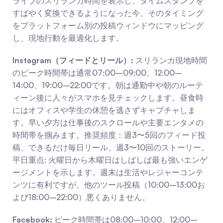
ライブのスリランカ時間を表示し、タイムスタンプを
すばやく変換できるようになった今、そのタイミング
をプラットフォーム別の投稿ウィンドウにマッピング
し、現地行動を最適化します。
Instagram（フィードとリール）:
 スリランカ現地時間
のピーク時間帯は通常07:00–09:00、12:00–
14:00、19:00–22:00です。朝は通勤中や朝のルーテ
ィーン後に人々がスマホを見チェックします。昼食時
にはオフィスや学生の休憩を逃さずキャプチャしま
す。早い夕方は仕事後のスクロールや主要エンタメの
時間帯を掴みます。推奨頻度：週3〜5回のフィード投
稿、できるだけ毎日リール、週3〜10回のストーリー。
平日重点: 火曜日から木曜日はしばしば最も強いエンゲ
ージメントを示します。週末は生活やレジャーコンテ
ンツに有利ですが、他のツール投稿（10:00–13:00お
よび18:00–22:00）悪くありません。
Facebook:
 ピーク時間帯は08:00–10:00、12:00–