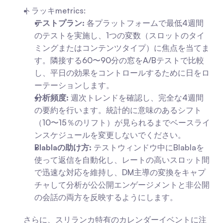
トラッキmetrics:
テストプラン:
 各プラットフォームで最低4週間
のテストを実施し、1つの変数（スロットのタイ
ミングまたはコンテンツタイプ）に焦点を当てま
す。隣接する60〜90分の窓をA/Bテストで比較
し、平日の効果をコントロールするために日をロ
ーテーションします。
分析頻度:
 週次トレンドを確認し、完全な4週間
の要約を行います。統計的に意味のあるシフト
（10〜15％のリフト）が見られるまでベースライ
ンスケジュールを変更しないでください。
Blablaの助け方:
 テストウィンドウ中にBlablaを
使って返信を自動化し、レートの高いスロット間
で迅速な対応を維持し、DM主導の変換をキャプ
チャして分析が公公開エンゲージメントと非公開
の会話の両方を反映するようにします。
さらに、スリランカ特有のカレンダーイベントに注