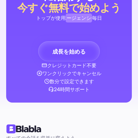
自動化を最優先にした初心者向けガイドには、すぐに使えるコ
今すぐ無料で始めよう
→DMフロー、モデレーションと権利に関するプレイブック、許
テンプレート、そしてKPIダッシュボードが含まれています。
エージェンシー
トップが使用
毎日
材を雇うことなく、UGCキャンペーンを迅速かつ安全に開始・
ましょう。
ブランド
コメント＆DM自動化
クリエイター
成長を始める
エージェンシー
クレジットカード不要
YouTubeクリエイタースタジオ：クリエイター向け20
ワンクリックでキャンセル
全ガイド。モデレーション、スケジューリング、チー
クフローの自動化
初心者に優しい自動化を第一とするロードマップで、手動の混
数分で設定できます
再現可能な運営リズムへと移行します。すぐに使えるテンプレ
24時間サポート
ステップバイステップの自動化ブループリント、安全なサード
ィ統合ガイドが含まれています。
コメント＆DM自動化