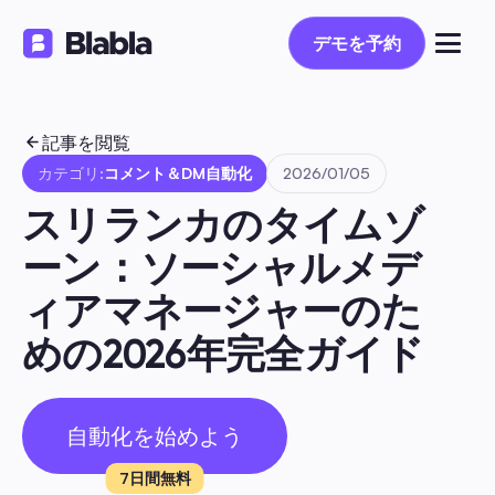
デモを予約
デモを予約
記事を閲覧
カテゴリ:
コメント＆DM自動化
2026/01/05
スリランカのタイムゾ
ーン：ソーシャルメデ
ィアマネージャーのた
めの2026年完全ガイド
自動化を始めよう
7日間無料