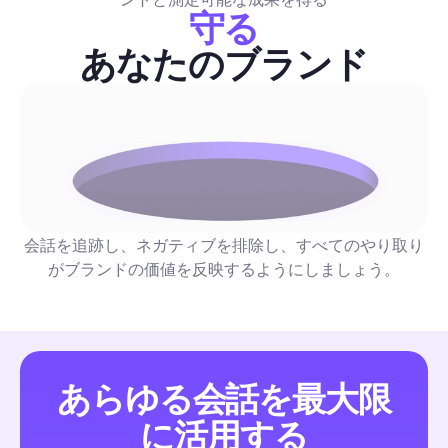
を自動化フローに組み込んで、時間を節約し、法的リスクを低
守る
しょう。
コメント＆DM自動化
あなたのブランド
eニュースレター: クリエイターとマーケターのための
メーションとエンゲージメント完全ガイド (2026)
再現性のあるソーシャルオートメーション戦術を提供するトッ
ースレターの厳選リスト—DMファネル、コメント返信、モデ
ン—が、読書時間、コスト/頻度、およびオートメーションの
会話を追跡し、ネガティブを排除し、すべてのやり取り
グ付けされています。各おすすめには、今週実行できる1〜2ス
がブランドの価値を反映するようにしましょう。
のワークフローが含まれています。
コメント＆DM自動化
あらゆる会話を最大限
UGCコンテンツ：2026年のマーケター向けエンゲー
に活用する
トを拡大する完全自動化プレイブック