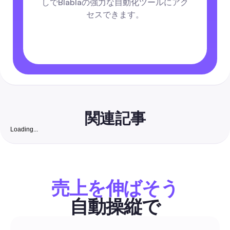
しでBlablaの強力な自動化ツールにアク
セスできます。
関連記事
Loading...
無料インスタグラムフォロワーウェブサイト: インドの
ビジネスが本物のコンバーチブルフォロワーを増やす
2026年完全ガイド
安全第一のステップバイステップガイドで、無料のオーガニッ
を低コストの自動化と組み合わせて、ビジネス向けのインスタ
売上を伸ばそう
フォロワーを増やす方法を紹介します。インドでも使いやすい
ル、厳選されたチェックリスト、DM/コメントのテンプレート
自動操縦で
ロワーを顧客に変える具体的なワークフローが含まれています
コメント＆DM自動化