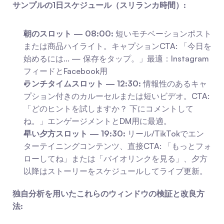
サンプルの1日スケジュール（スリランカ時間）:
朝のスロット — 08:00:
 短いモチベーションポスト
または商品ハイライト。キャプションCTA: 「今日を
始めるには... — 保存をタップ。」最適：Instagram
フィードとFacebook用
ランチタイムスロット — 12:30:
 情報性のあるキャ
プション付きのカルーセルまたは短いビデオ。CTA: 
「どのヒントを試しますか？ 下にコメントして
ね。」エンゲージメントとDM用に最適。
早い夕方スロット — 19:30:
 リール/TikTokでエン
ターテイニングコンテンツ、直接CTA: 「もっとフォ
ローしてね」または「バイオリンクを見る」、夕方
以降はストーリーをスケジュールしてライブ更新。
独自分析を用いたこれらのウィンドウの検証と改良方
法: