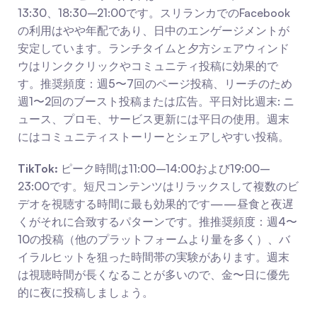
13:30、18:30–21:00です。スリランカでのFacebook
の利用はやや年配であり、日中のエンゲージメントが
安定しています。ランチタイムと夕方シェアウィンド
ウはリンククリックやコミュニティ投稿に効果的で
す。推奨頻度：週5〜7回のページ投稿、リーチのため
週1〜2回のブースト投稿または広告。平日対比週末: ニ
ュース、プロモ、サービス更新には平日の使用。週末
にはコミュニティストーリーとシェアしやすい投稿。
TikTok:
 ピーク時間は11:00–14:00および19:00–
23:00です。短尺コンテンツはリラックスして複数のビ
デオを視聴する時間に最も効果的です——昼食と夜遅
くがそれに合致するパターンです。推推奨頻度：週4〜
10の投稿（他のプラットフォームより量を多く）、バ
イラルヒットを狙った時間帯の実験があります。週末
は視聴時間が長くなることが多いので、金〜日に優先
的に夜に投稿しましょう。