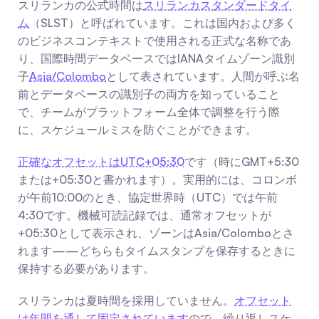
スリランカの公式時間は
スリランカスタンダードタイ
ム
（SLST）と呼ばれています。これは国内および多く
のビジネスコンテキストで使用される正式な名称であ
り、国際時間データベースではIANAタイムゾーン識別
子
Asia/Colombo
として表されています。人間が呼ぶ名
前とデータベースの識別子の両方を知っていること
で、チームがプラットフォーム全体で調整を行う際
に、スケジュールミスを防ぐことができます。
正確なオフセットはUTC+05:30
です（時にGMT+5:30
または+05:30と書かれます）。実用的には、コロンボ
が午前10:00のとき、協定世界時（UTC）では午前
4:30です。機械可読記録では、通常オフセットが
+05:30として表示され、ゾーンはAsia/Colomboとさ
れます——どちらもタイムスタンプを保存するときに
保持する必要があります。
スリランカは夏時間を採用していません。
オフセット
は年間を通して固定されています
ので、繰り返しスケ