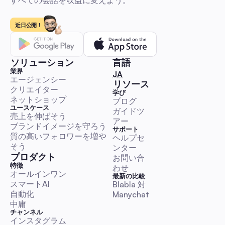
すべての会話を収益に変えよう。
インフルエンサー・マーケティング：オーストラリア
企業向け2026年自動化プレイブック - 世界進出、拡大、
近日公開！
測定
オーストラリアを中心にした自動化優先の初心者向けプレイブ
す。ステップバイステップのDMとコメントのアウトリーチワ
ー、すぐに使えるテンプレート、KPIと予算のベンチマーク、
ソリューション
言語
イアンスガイダンスが含まれています。インフルエンサーマー
業界
🇯🇵 日本語
JA
ングキャンペーンを迅速に開始、拡大、評価しつつ、本物らし
エージェンシー
コメント＆DM自動化
リソース
ちましょう。
クリエイター
学び
ネットショップ
ブログ
ユースケース
ガイドツ
売上を伸ばそう
アー
ブランドイメージを守ろう
サポート
質の高いフォロワーを増や
ヘルプセ
2025年世界親切の日プレイブック：オーストラリアの
そう
ンター
ャルマネージャーのための自動化でエンゲージメント
プロダクト
お問い合
実践的で即実行可能なガイドです。オーストラリアのタイムゾ
特徴
わせ
レンダー、コピー＆ペーストできるDM/コメントスクリプト、
オールインワン
最新の比較
スマートAI
レーションルール、オートメーションワークフローが含まれて
Blabla 対 
自動化
Manychat
す。時間を節約し、KPIテンプレートと法的/倫理的チェックリ
中庸
使って信頼性のある親切キャンペーンを実行しましょう。
コメント＆DM自動化
チャンネル
インスタグラム