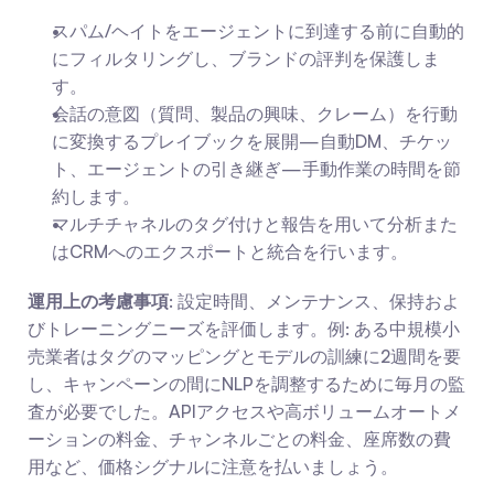
スパム/ヘイトをエージェントに到達する前に自動的
にフィルタリングし、ブランドの評判を保護しま
す。
会話の意図（質問、製品の興味、クレーム）を行動
に変換するプレイブックを展開—自動DM、チケッ
ト、エージェントの引き継ぎ—手動作業の時間を節
約します。
マルチチャネルのタグ付けと報告を用いて分析また
はCRMへのエクスポートと統合を行います。
運用上の考慮事項
: 設定時間、メンテナンス、保持およ
びトレーニングニーズを評価します。例: ある中規模小
売業者はタグのマッピングとモデルの訓練に2週間を要
し、キャンペーンの間にNLPを調整するために毎月の監
査が必要でした。APIアクセスや高ボリュームオートメ
ーションの料金、チャンネルごとの料金、座席数の費
用など、価格シグナルに注意を払いましょう。