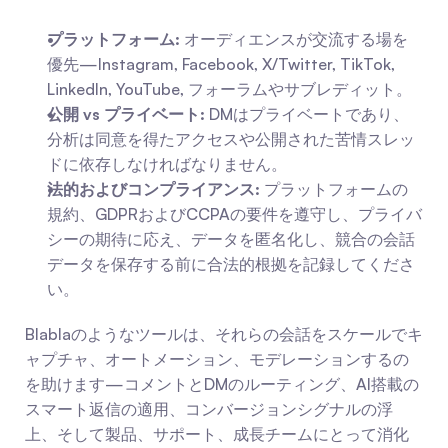
プラットフォーム:
 オーディエンスが交流する場を
優先—Instagram, Facebook, X/Twitter, TikTok, 
LinkedIn, YouTube, フォーラムやサブレディット。
公開 vs プライベート:
 DMはプライベートであり、
分析は同意を得たアクセスや公開された苦情スレッ
ドに依存しなければなりません。
法的およびコンプライアンス:
 プラットフォームの
規約、GDPRおよびCCPAの要件を遵守し、プライバ
シーの期待に応え、データを匿名化し、競合の会話
データを保存する前に合法的根拠を記録してくださ
い。
Blablaのようなツールは、それらの会話をスケールでキ
ャプチャ、オートメーション、モデレーションするの
を助けます—コメントとDMのルーティング、AI搭載の
スマート返信の適用、コンバージョンシグナルの浮
上、そして製品、サポート、成長チームにとって消化