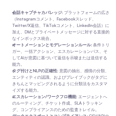
会話キャプチャカバレッジ
: プラットフォームの広さ
（Instagramコメント、Facebookスレッド、
Twitter/X返信、TikTokコメント、LinkedIn会話）に
加え、DMとプライベートメッセージに対する直接的
なインボックス統合。
オートメーションとモデレーションルール
: 条件トリ
ガー、一括アクション、エスカレーションパス、そ
してAIが意図に基づいて返信を示唆または送信する
能力。
タグ付けとNLPの正確性
: 意図の抽出、感情の分類、
エンティティの認識、およびプレイブックがタグに
きちんとマッピングされるように分類法をカスタマ
イズする能力。
エスカレーション/ワークフロ機能
: エージェントへ
のルーティング、チケット作成、SLAトラッキン
グ、コンプライアンスのための監査トレイル。