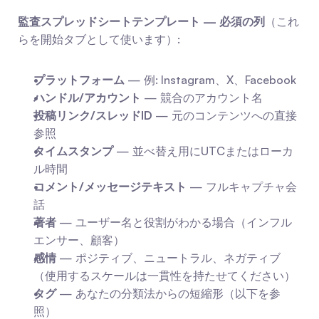
監査スプレッドシートテンプレート — 必須の列
（これ
らを開始タブとして使います）:
プラットフォーム
 — 例: Instagram、X、Facebook
ハンドル/アカウント
 — 競合のアカウント名
投稿リンク/スレッドID
 — 元のコンテンツへの直接
参照
タイムスタンプ
 — 並べ替え用にUTCまたはローカ
ル時間
コメント/メッセージテキスト
 — フルキャプチャ会
話
著者
 — ユーザー名と役割がわかる場合（インフル
エンサー、顧客）
感情
 — ポジティブ、ニュートラル、ネガティブ
（使用するスケールは一貫性を持たせてください）
タグ
 — あなたの分類法からの短縮形（以下を参
照）