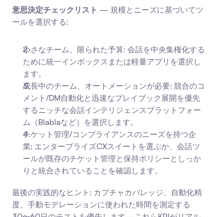
意思決定チェックリスト
 — 規模とニーズに基づいてツ
ールを選択する:
小さなチーム、限られた予算: 会話を中央集権化する
ために統一インボックスまたは軽量アプリを選択し
ます。
成長中のチーム、オートメーションが必要: 競合のコ
メント/DM自動化と迅速なプレイブック展開を優先
するニッチな会話インテリジェンスプラットフォー
ム（Blablaなど）を選択します。
チケット管理/コンプライアンスのニーズを持つ企
業: エンタープライズCXスイートを選ぶか、会話ツ
ールが既存のチケット管理と保持ポリシーとしっか
りと統合されていることを確認します。
最後の実践的なヒント: カプチャカバレッジ、自動化精
度、手動モデレーションに使われた時間を測定する
30〜60日のテストを優先します—これらKPIがリアル