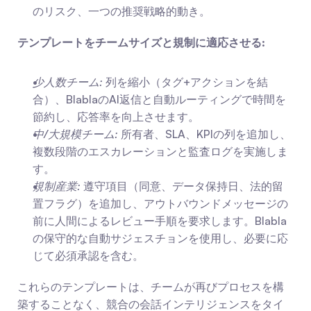
のリスク、一つの推奨戦略的動き。
テンプレートをチームサイズと規制に適応させる:
少人数チーム:
 列を縮小（タグ+アクションを結
合）、BlablaのAI返信と自動ルーティングで時間を
節約し、応答率を向上させます。
中/大規模チーム:
 所有者、SLA、KPIの列を追加し、
複数段階のエスカレーションと監査ログを実施しま
す。
規制産業:
 遵守項目（同意、データ保持日、法的留
置フラグ）を追加し、アウトバウンドメッセージの
前に人間によるレビュー手順を要求します。Blabla
の保守的な自動サジェスチョンを使用し、必要に応
じて必須承認を含む。
これらのテンプレートは、チームが再びプロセスを構
築することなく、競合の会話インテリジェンスをタイ