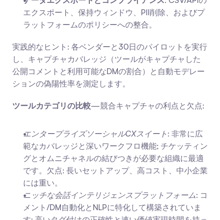
データエクスポートとコンプライアンス
: CSV/APIの
エクスポート、保持ウィンドウ、PII削除、およびプ
ラットフォームのポリシーへの整合。
実践的なヒント: 各ベンダーと30日のパイロットを実行
し、キャプチャカバレッジ（ツールがキャプチャした
公開コメントと利用可能なDMの割合）と自動モデレー
ションの偽陽性率を測定します。
ツールカテゴリの比較
—競合キャプチャの利点と欠点:
エンタープライズソーシャルCXスイート
: 非常に広
範なカバレッジと深いワークフロ機能; チケッティン
グとオムニチャネルの結びつきが必要な組織に最適
です。欠点: 長いセットアップ、高コスト、中小企業
には重い。
ニッチな会話インテリジェンスプラットフォーム
: コ
メント/DM自動化とNLPに特化して構築されていま
す; 高いタグ付けの正確性と速い価値実現時間を持っ