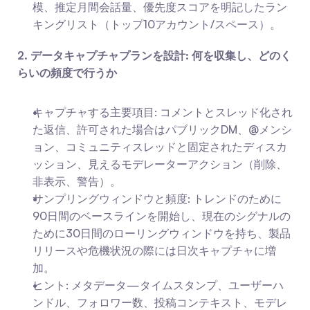
模、推定月間会話量、優先度スコアを明記したラン
キングリスト（トップ10アカウント/スペース）。
2. データキャプチャプランを設計: 何を収集し、どのく
らいの頻度で行うか
キャプチャする主要項目: コメントとスレッド化され
た返信、許可された場合はパブリックDM、@メンシ
ョン、コミュニティスレッドと固定されたディスカ
ッション、見えるモデレーターアクション（削除、
非表示、警告）。
サンプリングウィンドウと頻度: トレンドのために
90日間のベースラインを開始し、現在のシグナルの
ために30日間のローリングウィンドウを持ち、製品
リリースや危機状況の際には日次キャプチャに増
加。
ヒント: メタデータ—タイムスタンプ、ユーザーハ
ンドル、フォロワー数、投稿コンテキスト、モデレ