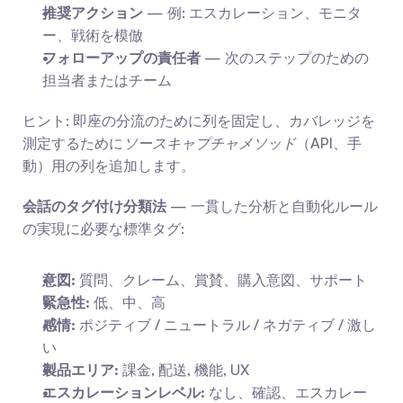
推奨アクション
 — 例: エスカレーション、モニタ
ー、戦術を模倣
フォローアップの責任者
 — 次のステップのための
担当者またはチーム
ヒント: 即座の分流のために列を固定し、カバレッジを
測定するために
ソースキャプチャメソッド
（API、手
動）用の列を追加します。
会話のタグ付け分類法
 — 一貫した分析と自動化ルール
の実現に必要な標準タグ:
意図:
 質問、クレーム、賞賛、購入意図、サポート
緊急性:
 低、中、高
感情:
 ポジティブ / ニュートラル / ネガティブ / 激し
い
製品エリア:
 課金, 配送, 機能, UX
エスカレーションレベル:
 なし、確認、エスカレー