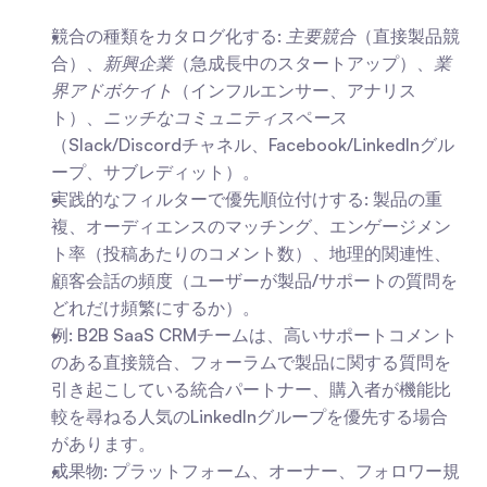
競合の種類をカタログ化する: 
主要競合
（直接製品競
合）、
新興企業
（急成長中のスタートアップ）、
業
界アドボケイト
（インフルエンサー、アナリス
ト）、
ニッチなコミュニティスペース
（Slack/Discordチャネル、Facebook/LinkedInグル
ープ、サブレディット）。
実践的なフィルターで優先順位付けする: 製品の重
複、オーディエンスのマッチング、エンゲージメン
ト率（投稿あたりのコメント数）、地理的関連性、
顧客会話の頻度（ユーザーが製品/サポートの質問を
どれだけ頻繁にするか）。
例: B2B SaaS CRMチームは、高いサポートコメント
のある直接競合、フォーラムで製品に関する質問を
引き起こしている統合パートナー、購入者が機能比
較を尋ねる人気のLinkedInグループを優先する場合
があります。
成果物: プラットフォーム、オーナー、フォロワー規