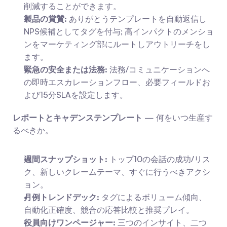
削減することができます。
製品の賞賛:
 ありがとうテンプレートを自動返信し
NPS候補としてタグを付与; 高インパクトのメンショ
ンをマーケティング部にルートしアウトリーチをし
ます。
緊急の安全または法務:
 法務/コミュニケーションへ
の即時エスカレーションフロー、必要フィールドお
よび15分SLAを設定します。
レポートとキャデンステンプレート
 — 何をいつ生産す
るべきか。
週間スナップショット:
 トップ10の会話の成功/リス
ク、新しいクレームテーマ、すぐに行うべきアクシ
ョン。
月例トレンドデック:
 タグによるボリューム傾向、
自動化正確度、競合の応答比較と推奨プレイ。
役員向けワンページャー:
 三つのインサイト、二つ