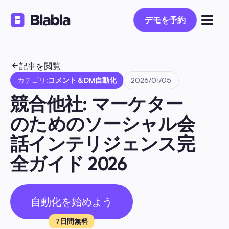
デモを予約
デモを予約
記事を閲覧
カテゴリ:
コメント＆DM自動化
2026/01/05
競合他社: マーケター
のためのソーシャル会
話インテリジェンス完
全ガイド 2026
自動化を始めよう
7日間無料