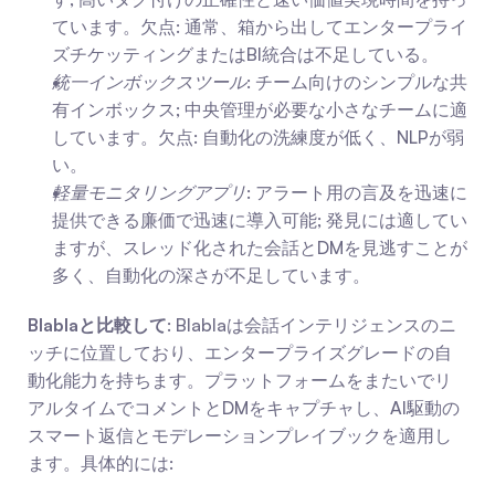
ています。欠点: 通常、箱から出してエンタープライ
ズチケッティングまたはBI統合は不足している。
統一インボックスツール
: チーム向けのシンプルな共
有インボックス; 中央管理が必要な小さなチームに適
しています。欠点: 自動化の洗練度が低く、NLPが弱
い。
軽量モニタリングアプリ
: アラート用の言及を迅速に
提供できる廉価で迅速に導入可能; 発見には適してい
ますが、スレッド化された会話とDMを見逃すことが
多く、自動化の深さが不足しています。
Blablaと比較して
: Blablaは会話インテリジェンスのニ
ッチに位置しており、エンタープライズグレードの自
動化能力を持ちます。プラットフォームをまたいでリ
アルタイムでコメントとDMをキャプチャし、AI駆動の
スマート返信とモデレーションプレイブックを適用し
ます。具体的には: