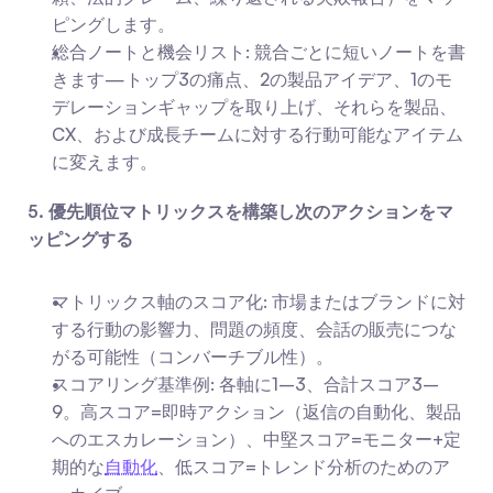
ピングします。
総合ノートと機会リスト: 競合ごとに短いノートを書
きます—トップ3の痛点、2の製品アイデア、1のモ
デレーションギャップを取り上げ、それらを製品、
CX、および成長チームに対する行動可能なアイテム
に変えます。
5. 優先順位マトリックスを構築し次のアクションをマ
ッピングする
マトリックス軸のスコア化: 市場またはブランドに対
する行動の影響力、問題の頻度、会話の販売につな
がる可能性（コンバーチブル性）。
スコアリング基準例: 各軸に1–3、合計スコア3–
9。高スコア=即時アクション（返信の自動化、製品
へのエスカレーション）、中堅スコア=モニター+定
期的な
自動化
、低スコア=トレンド分析のためのア