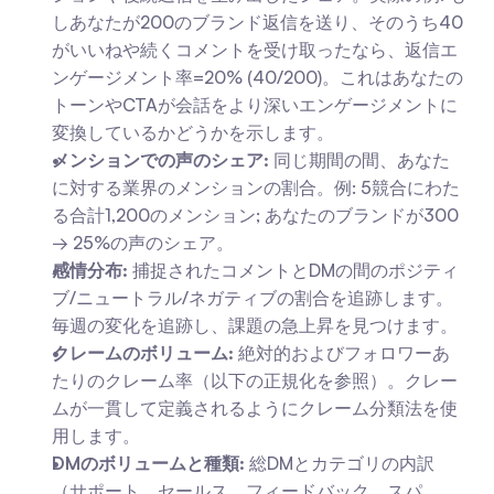
しあなたが200のブランド返信を送り、そのうち40
がいいねや続くコメントを受け取ったなら、返信エ
ンゲージメント率=20% (40/200)。これはあなたの
トーンやCTAが会話をより深いエンゲージメントに
変換しているかどうかを示します。
メンションでの声のシェア:
 同じ期間の間、あなた
に対する業界のメンションの割合。例: 5競合にわた
る合計1,200のメンション; あなたのブランドが300 
→ 25%の声のシェア。
感情分布:
 捕捉されたコメントとDMの間のポジティ
ブ/ニュートラル/ネガティブの割合を追跡します。
毎週の変化を追跡し、課題の急上昇を見つけます。
クレームのボリューム:
 絶対的およびフォロワーあ
たりのクレーム率（以下の正規化を参照）。クレー
ムが一貫して定義されるようにクレーム分類法を使
用します。
DMのボリュームと種類:
 総DMとカテゴリの内訳
（サポート、セールス、フィードバック、スパ