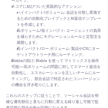
ーカイブ。
スコアに結びついた実践的なアクション:
ハイインパクト/ボリューム: 会話を分類し変換す
るための自動化プレイブックとAI返信テンプレー
トを作成します。
高ボリューム/低インパクト: エージェントの負荷
を減らすためにモデレーションルールと定型文を
展開します。
高インパクト/ロー ボリューム: 製品やCXにター
ゲットアウトリーチ用にルーティング。
Blablaの助け: Blabla を使って マトリックスを操作
可能—高ボリュームの問題に対してスマート返信を
自動化し、エスカレーションを正しいチームにルー
ティングし、競合会話で特定されたコンバージョン
の機会を浮き彫りにします。
これらのステップに従うことで、ソーシャル会話を明
確な優先順位と直ちに行動に変える繰り返し可能で監
査可能な競合分析が可能になります。