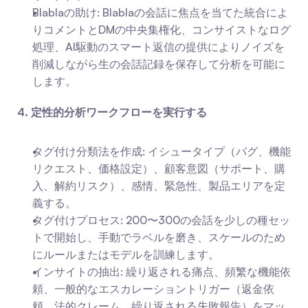
Blablaの助け: Blablaの会話に焦点を当てた統合によ
りコメントとDMの中央集権化、コンサイストなログ
処理、AI駆動のスマート返信の提供によりノイズを
削減しながら生の会話記録を保存して分析を可能に
します。
4. 定性的分析ワークフローを実行する
タグ付け分類法を作成: イシュータイプ（バグ、機能
リクエスト、価格設定）、顧客意図（サポート、購
入、解約リスク）、感情、緊急性、製品エリアを定
義する。
タグ付けプロセス: 200〜300の会話を少しの種セッ
トで開始し、手動でラベルを磨き、スケールのため
にルールまたはモデルを訓練します。
インサイトの抽出: 繰り返される痛点、頻繁な機能依
頼、一般的なエスカレーショントリガー（返金依
頼、法的クレーム、繰り返される失敗報告）をマッ