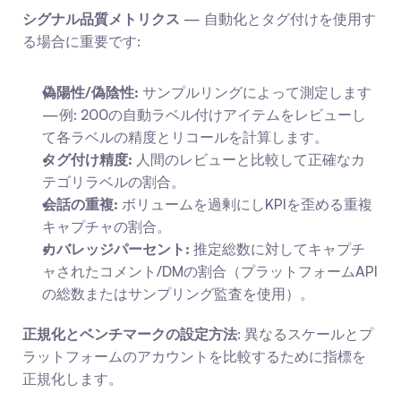
シグナル品質メトリクス
 — 自動化とタグ付けを使用す
る場合に重要です:
偽陽性/偽陰性:
 サンプルリングによって測定します
—例: 200の自動ラベル付けアイテムをレビューし
て各ラベルの精度とリコールを計算します。
タグ付け精度:
 人間のレビューと比較して正確なカ
テゴリラベルの割合。
会話の重複:
 ボリュームを過剰にしKPIを歪める重複
キャプチャの割合。
カバレッジパーセント:
 推定総数に対してキャプチ
ャされたコメント/DMの割合（プラットフォームAPI
の総数またはサンプリング監査を使用）。
正規化とベンチマークの設定方法
: 異なるスケールとプ
ラットフォームのアカウントを比較するために指標を
正規化します。