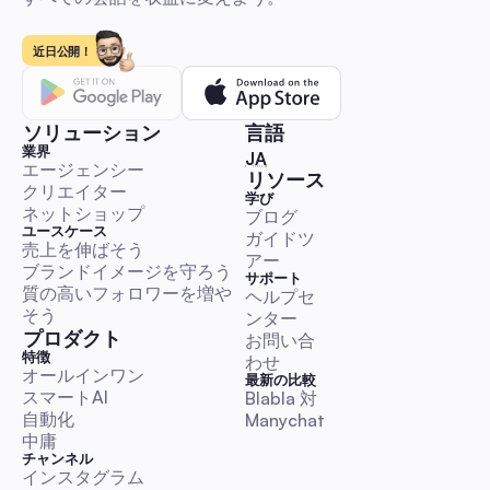
インフルエンサー・マーケティング：オーストラリア
企業向け2026年自動化プレイブック - 世界進出、拡大、
近日公開！
測定
オーストラリアを中心にした自動化優先の初心者向けプレイブ
す。ステップバイステップのDMとコメントのアウトリーチワ
ー、すぐに使えるテンプレート、KPIと予算のベンチマーク、
ソリューション
言語
イアンスガイダンスが含まれています。インフルエンサーマー
業界
🇯🇵 日本語
JA
ングキャンペーンを迅速に開始、拡大、評価しつつ、本物らし
エージェンシー
コメント＆DM自動化
リソース
ちましょう。
クリエイター
学び
ネットショップ
ブログ
ユースケース
ガイドツ
売上を伸ばそう
アー
ブランドイメージを守ろう
サポート
質の高いフォロワーを増や
ヘルプセ
2025年世界親切の日プレイブック：オーストラリアの
そう
ンター
ャルマネージャーのための自動化でエンゲージメント
プロダクト
お問い合
実践的で即実行可能なガイドです。オーストラリアのタイムゾ
特徴
わせ
レンダー、コピー＆ペーストできるDM/コメントスクリプト、
オールインワン
最新の比較
スマートAI
レーションルール、オートメーションワークフローが含まれて
Blabla 対 
自動化
Manychat
す。時間を節約し、KPIテンプレートと法的/倫理的チェックリ
中庸
使って信頼性のある親切キャンペーンを実行しましょう。
コメント＆DM自動化
チャンネル
インスタグラム