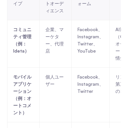
イプ
トオーデ
ォーム
ィエンス
コミュニ
企業、マ
Facebook、
AI返
ティ管理
ーケタ
Instagram、
（Ch
（例：
ー、代理
Twitter、
オー
Ideta）
店
YouTube
ート
情分
モバイル
個人ユー
Facebook、
リン
アプリケ
ザー
Instagram、
第三
ーション
Twitter
のコ
（例：オ
ートコメ
ント）