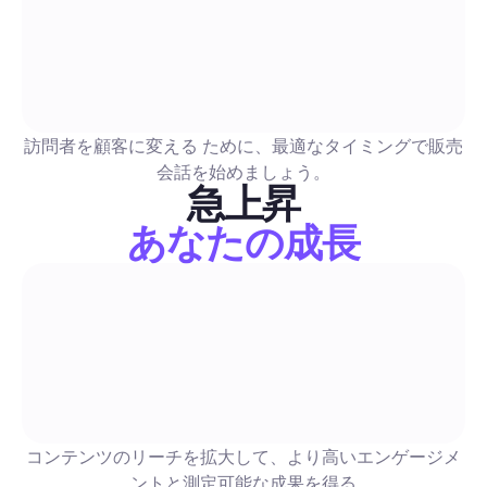
AI画像ジェネレーター: ソーシャルメディアを大規模に
するための2026年完全ガイド
ブランド一貫性のあるバッチ生成、API対応、ライセンス、コ
訪問者を顧客に変える ために、最適なタイミングで販売
メージ、およびモデレーションのためのトップAI画像ツールの
会話を始めましょう。
テスト済みのプロンプトテンプレート、API/統合チェックリス
急上昇
的ガイダンス、および投稿と画像駆動のDMを自動化するプラ
あなたの成長
プレイBlablaワークフローを含みます。
コメント＆DM自動化
フリービー・イメージ・ガイド2026: マーケターのた
全で合法なソーシャル画像を自動化する方法
自動投稿に適した無料画像ソースの実用ガイド。分かりやすい
書かれたライセンスチェックリスト、チャネルごとの推奨事項
コンテンツのリーチを拡大して、より高いエンゲージメ
に使えるバッチングワークフローを用意しています。このコピ
ントと測定可能な成果を得る
を自動化フローに組み込んで、時間を節約し、法的リスクを低