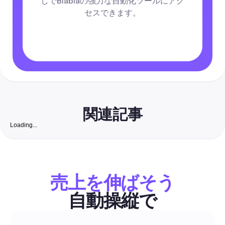
しでBlablaの強力な自動化ツールにアク
セスできます。
関連記事
Loading...
無料インスタグラムフォロワーウェブサイト: インドの
ビジネスが本物のコンバーチブルフォロワーを増やす
2026年完全ガイド
安全第一のステップバイステップガイドで、無料のオーガニッ
を低コストの自動化と組み合わせて、ビジネス向けのインスタ
売上を伸ばそう
フォロワーを増やす方法を紹介します。インドでも使いやすい
ル、厳選されたチェックリスト、DM/コメントのテンプレート
自動操縦で
ロワーを顧客に変える具体的なワークフローが含まれています
コメント＆DM自動化