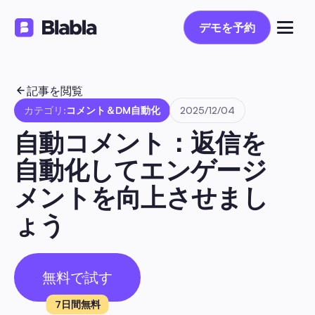
デモを予約
デモを予約
記事を閲覧
カテゴリ:
コメント＆DM自動化
2025/12/04
自動コメント：返信を
自動化してエンゲージ
メントを向上させまし
ょう
無料で試す
7日間無料