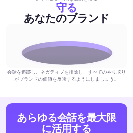
守る
しょう。
コメント＆DM自動化
あなたのブランド
eニュースレター: クリエイターとマーケターのための
メーションとエンゲージメント完全ガイド (2026)
再現性のあるソーシャルオートメーション戦術を提供するトッ
ースレターの厳選リスト—DMファネル、コメント返信、モデ
ン—が、読書時間、コスト/頻度、およびオートメーションの
会話を追跡し、ネガティブを排除し、すべてのやり取り
グ付けされています。各おすすめには、今週実行できる1〜2ス
がブランドの価値を反映するようにしましょう。
のワークフローが含まれています。
コメント＆DM自動化
あらゆる会話を最大限
UGCコンテンツ：2026年のマーケター向けエンゲー
に活用する
トを拡大する完全自動化プレイブック
自動化を最優先にした初心者向けガイドには、すぐに使えるコ