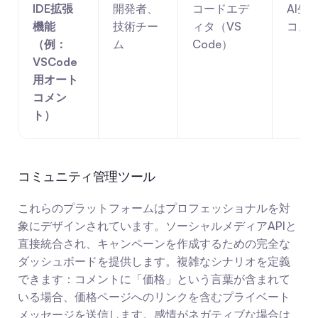
IDE拡張
開発者、
コードエデ
AI生
機能
技術チー
ィタ（VS 
コメ
（例：
ム
Code）
VSCode
用オート
コメン
ト）
コミュニティ管理ツール
これらのプラットフォームはプロフェッショナルを対
象にデザインされています。ソーシャルメディアAPIと
直接統合され、キャンペーンを作成するための完全な
ダッシュボードを提供します。複雑なシナリオを定義
できます：コメントに「価格」という言葉が含まれて
いる場合、価格ページへのリンクを含むプライベート
メッセージを送信します。感情がネガティブな場合は