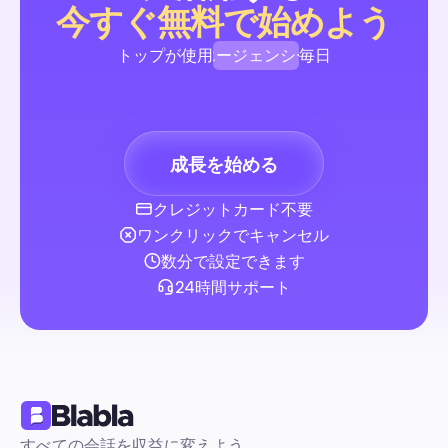
今すぐ無料で始めよう
→DMフロー、モデレーションと権利に関するプレイブック、許
テンプレート、そしてKPIダッシュボードが含まれています。
エージェンシー
トップが使用
毎日
材を雇うことなく、UGCキャンペーンを迅速かつ安全に開始・
ましょう。
ブランド
コメント＆DM自動化
クリエイター
成長を始める
エージェンシー
クレジットカード不要
YouTubeクリエイタースタジオ：クリエイター向け20
ワンクリックでキャンセル
全ガイド。モデレーション、スケジューリング、チー
クフローの自動化
初心者に優しい自動化を第一とするロードマップで、手動の混
数分で設定できます
再現可能な運営リズムへと移行します。すぐに使えるテンプレ
24時間サポート
ステップバイステップの自動化ブループリント、安全なサード
ィ統合ガイドが含まれています。
コメント＆DM自動化
すべての会話を収益に変えよう。