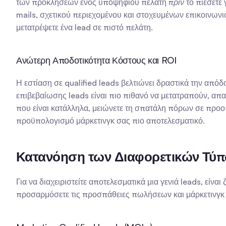
των προκλήσεων ενός υποψήφιου πελάτη 
πριν
 το πιέσετε
mails, σχετικού περιεχομένου και στοχευμένων επικοινωνιώ
μετατρέψετε ένα lead σε πιστό πελάτη.
Ανώτερη Αποδοτικότητα Κόστους και ROI
Η εστίαση σε qualified leads βελτιώνει δραστικά την από
επιβεβαίωσης leads είναι πιο πιθανό να μετατραπούν, απα
που είναι κατάλληλα, μειώνετε τη σπατάλη πόρων σε προοπ
προϋπολογισμό μάρκετινγκ σας πιο αποτελεσματικό.
Κατανόηση των Διαφορετικών Τύπ
Για να διαχειριστείτε αποτελεσματικά μια γενιά leads, εί
προσαρμόσετε τις προσπάθειες πωλήσεων και μάρκετινγκ στ