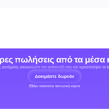
ρες πωλήσεις από τα μέσα 
ις αυτόματα, απογειώστε την ανάπτυξή σας και προστατέψτε το b
Δοκιμάστε δωρεάν
Δεν απαιτείται πιστωτική κάρτα