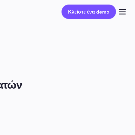
Κλείστε ένα demo
Κλείστε ένα demo
Συνδέσου
ατών 