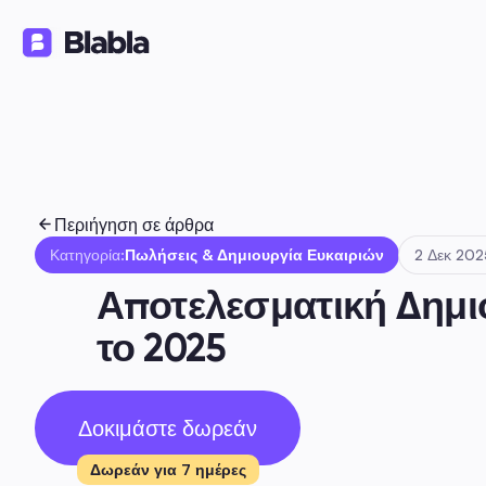
Λύσεις
Προϊόντα
Πόροι
🇬🇷 Ελληνικά
EL
Περιήγηση σε άρθρα
Κατηγορία:
Πωλήσεις & Δημιουργία Ευκαιριών
2 Δεκ 202
Αποτελεσματική Δημιο
το 2025
Δοκιμάστε δωρεάν
Δωρεάν για 7 ημέρες