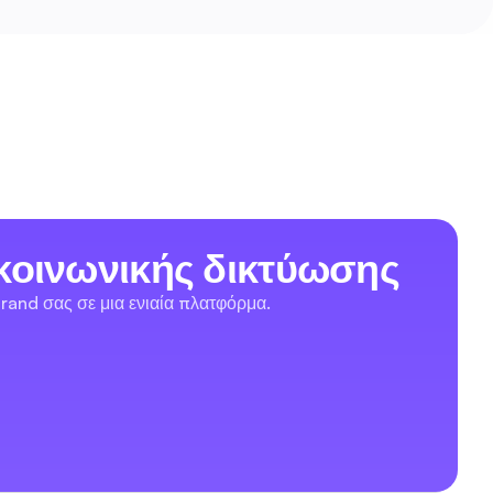
κοινωνικής δικτύωσης
rand σας σε μια ενιαία πλατφόρμα.