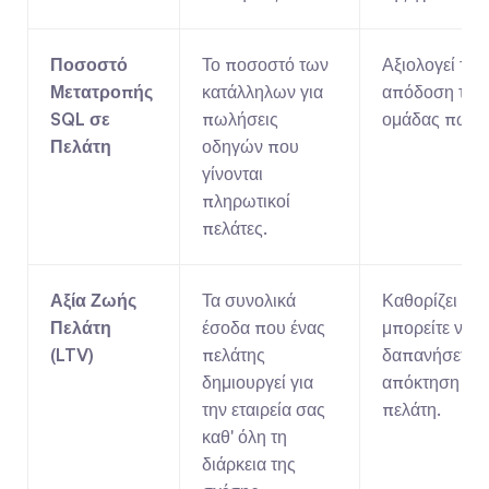
Ποσοστό 
Το ποσοστό των 
Αξιολογεί την 
Μετατροπής 
κατάλληλων για 
απόδοση της 
SQL σε 
πωλήσεις 
ομάδας πωλή
Πελάτη
οδηγών που 
γίνονται 
πληρωτικοί 
πελάτες.
Αξία Ζωής 
Τα συνολικά 
Καθορίζει πόσ
Πελάτη 
έσοδα που ένας 
μπορείτε να 
(LTV)
πελάτης 
δαπανήσετε γι
δημιουργεί για 
απόκτηση ενό
την εταιρεία σας 
πελάτη.
καθ' όλη τη 
διάρκεια της 