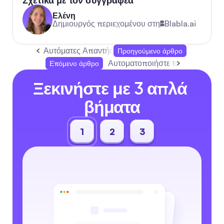
Σχετικά με τον συγγραφέα
Ελένη
Δημιουργός περιεχομένου στη
Blabla.ai
Αυτόματες Απαντήσεις Google Business Profile: Ε
Προηγούμενο άρθρο
Αυτοματοποιήστε τα σχόλια στο
Επόμενο άρθρο
Ξεκινήστε με 3 απλά 
βήματα
1
2
3