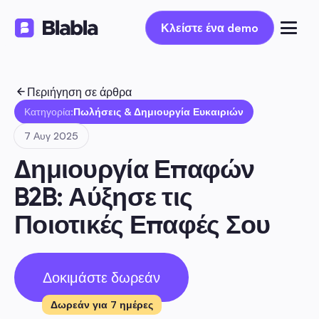
Κλείστε ένα demo
Κλείστε ένα demo
Περιήγηση σε άρθρα
Κατηγορία:
Πωλήσεις & Δημιουργία Ευκαιριών
7 Αυγ 2025
Δημιουργία Επαφών 
B2B: Αύξησε τις 
Ποιοτικές Επαφές Σου
Δοκιμάστε δωρεάν
Δωρεάν για 7 ημέρες