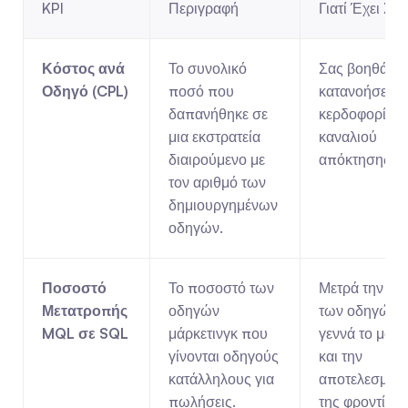
KPI
Περιγραφή
Γιατί Έχει Ση
Κόστος ανά 
Το συνολικό 
Σας βοηθά να 
Οδηγό (CPL)
ποσό που 
κατανοήσετε τ
δαπανήθηκε σε 
κερδοφορία κά
μια εκστρατεία 
καναλιού 
διαιρούμενο με 
απόκτησης.
τον αριθμό των 
δημιουργημένων 
οδηγών.
Ποσοστό 
Το ποσοστό των 
Μετρά την ποι
Μετατροπής 
οδηγών 
των οδηγών π
MQL σε SQL
μάρκετινγκ που 
γεννά το μάρκε
γίνονται οδηγούς 
και την 
κατάλληλους για 
αποτελεσματικ
πωλήσεις.
της φροντίδας