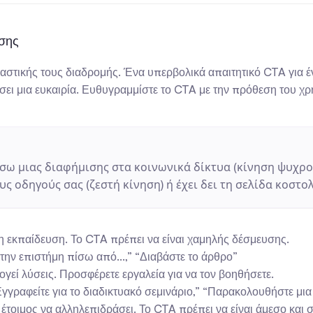
ησης
οραστικής τους διαδρομής. Ένα υπερβολικά απαιτητικό CTA για έ
άσει μια ευκαιρία. Ευθυγραμμίστε το CTA με την πρόθεση του χρ
σω μιας διαφήμισης στα κοινωνικά δίκτυα (κίνηση ψυχρού
ς οδηγούς σας (ζεστή κίνηση) ή έχει δει τη σελίδα κοστο
 η εκπαίδευση. Το CTA πρέπει να είναι χαμηλής δέσμευσης.
ην επιστήμη πίσω από...,” “Διαβάστε το άρθρο”
ογεί λύσεις. Προσφέρετε εργαλεία για να τον βοηθήσετε.
γγραφείτε για το διαδικτυακό σεμινάριο,” “Παρακολουθήστε μια 
ι έτοιμος να αλληλεπιδράσει. Το CTA πρέπει να είναι άμεσο και 