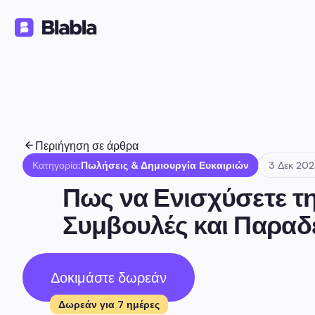
Λύσεις
Προϊόντα
Πόροι
🇬🇷 Ελληνικά
EL
Περιήγηση σε άρθρα
Κατηγορία:
Πωλήσεις & Δημιουργία Ευκαιριών
3 Δεκ 20
Πως να Ενισχύσετε τη
Συμβουλές και Παραδ
Δοκιμάστε δωρεάν
Δωρεάν για 7 ημέρες