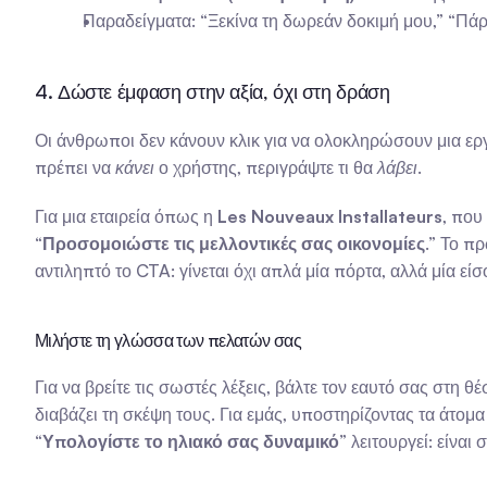
Παραδείγματα: “Ξεκίνα τη δωρεάν δοκιμή μου,” “Π
4. Δώστε έμφαση στην αξία, όχι στη δράση
Οι άνθρωποι δεν κάνουν κλικ για να ολοκληρώσουν μια εργα
πρέπει να 
κάνει
 ο χρήστης, περιγράψτε τι θα 
λάβει
.
Για μια εταιρεία όπως η 
Les Nouveaux Installateurs
, που
“
Προσομοιώστε τις μελλοντικές σας οικονομίες
.” Το π
αντιληπτό το CTA: γίνεται όχι απλά μία πόρτα, αλλά μία ε
Μιλήστε τη γλώσσα των πελατών σας
Για να βρείτε τις σωστές λέξεις, βάλτε τον εαυτό σας στη 
διαβάζει τη σκέψη τους. Για εμάς, υποστηρίζοντας τα άτομ
“
Υπολογίστε το ηλιακό σας δυναμικό
” λειτουργεί: είνα