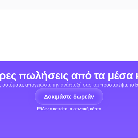
ρες πωλήσεις από τα μέσα 
ις αυτόματα, απογειώστε την ανάπτυξή σας και προστατέψτε το b
Δοκιμάστε δωρεάν
Δεν απαιτείται πιστωτική κάρτα