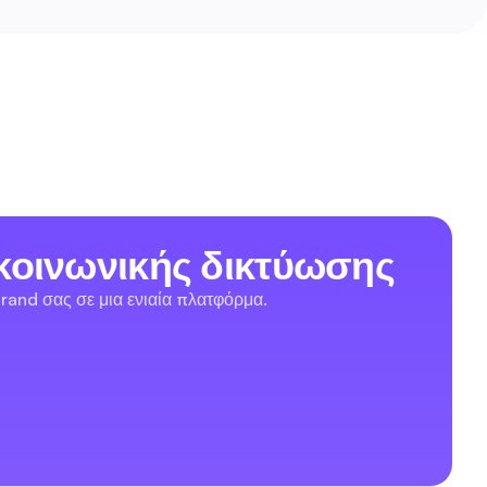
κοινωνικής δικτύωσης
rand σας σε μια ενιαία πλατφόρμα.