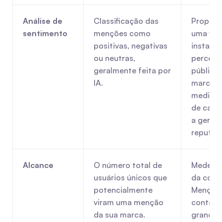
Análise de 
Classificação das 
Proporci
sentimento
menções como 
uma visã
positivas, negativas 
instantâ
ou neutras, 
percepç
geralmente feita por 
pública 
IA.
marca. A
medir o 
de camp
a gerir a 
reputaç
Alcance
O número total de 
Mede a d
usuários únicos que 
da conve
potencialmente 
Menções
viram uma menção 
contas d
da sua marca.
grande a