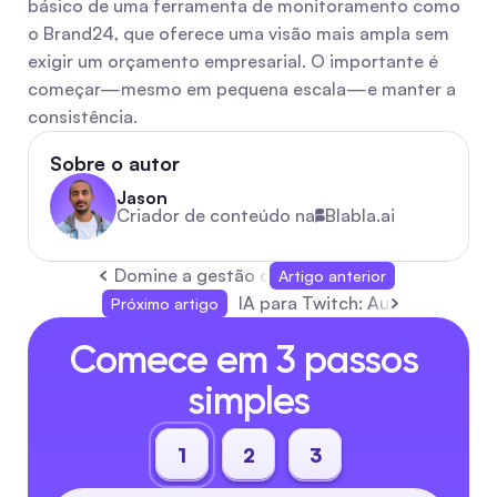
básico de uma ferramenta de monitoramento como 
o Brand24, que oferece uma visão mais ampla sem 
exigir um orçamento empresarial. O importante é 
começar—mesmo em pequena escala—e manter a 
consistência.
Sobre o autor
Jason
Criador de conteúdo na
Blabla.ai
Domine a gestão de mensagens no Instagram
Artigo anterior
IA para Twitch: Aumente a inte
Próximo artigo
Comece em 3 passos 
simples
1
2
3