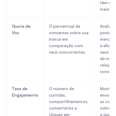
têm um 
maior.
Quota de 
O percentual de 
Avalia su
Voz
conversas sobre sua 
posição 
marca em 
mercado
comparação com 
a eficáci
seus concorrentes.
seus esf
de mark
relação 
concorr
Taxa de 
O número de 
Mostra 
Engajamento
curtidas, 
envolven
compartilhamentos, 
as conve
comentários e 
sobre su
cliques em 
e quanto