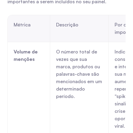
importantes a serem incluídos no seu painel.
Métrica
Descrição
Por que 
importa
Volume de 
O número total de 
Indica o 
menções
vezes que sua 
conscien
marca, produtos ou 
e intere
palavras-chave são 
sua mar
mencionados em um 
aumento
determinado 
repentin
período.
“spike”)
sinaliza
crise ou
oportun
viral.