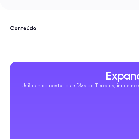
Conteúdo
Expand
Unifique comentários e DMs do Threads, implement