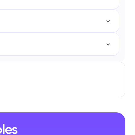
ação para Construir, Integrar, Moderar e Monetizar Comu
leto de 2026 para Automação de Mídias Sociais para Profis
les