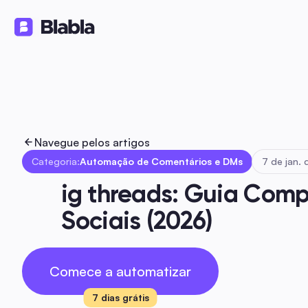
Soluções
Produtos
Recursos
🇵🇹 Português
PT
Navegue pelos artigos
Categoria:
Automação de Comentários e DMs
7 de jan.
ig threads: Guia Comp
Sociais (2026)
Comece a automatizar
7 dias grátis