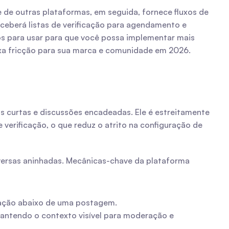
de outras plataformas, em seguida, fornece fluxos de 
ceberá listas de verificação para agendamento e 
s para usar para que você possa implementar mais 
ixa fricção para sua marca e comunidade em 2026.
s curtas e discussões encadeadas. Ele é estreitamente 
verificação, o que reduz o atrito na configuração de 
versas aninhadas. Mecânicas-chave da plataforma 
rsação abaixo de uma postagem.
 A conversa é hierárquica: postagem original → respostas → resposta-à-resposta, mantendo o contexto visível para moderação e 