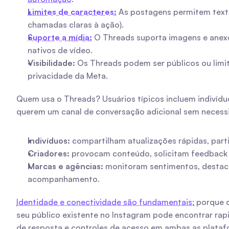
Limites de caracteres:
 As postagens permitem texto
chamadas claras à ação).
Suporte a mídia:
 O Threads suporta imagens e anex
nativos de vídeo.
Visibilidade:
 Os Threads podem ser públicos ou limit
privacidade da Meta.
Quem usa o Threads? Usuários típicos incluem indivídu
querem um canal de conversação adicional sem necessi
Indivíduos:
 compartilham atualizações rápidas, par
Criadores:
 provocam conteúdo, solicitam feedback 
Marcas e agências:
 monitoram sentimentos, destac
acompanhamento.
Identidade e conectividade são fundamentais:
 porque o
seu público existente no Instagram pode encontrar rap
de resposta e controles de acesso em ambas as plataf