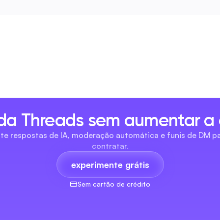
a Threads sem aumentar a
e respostas de IA, moderação automática e funis de DM par
contratar.
experimente grátis
Sem cartão de crédito