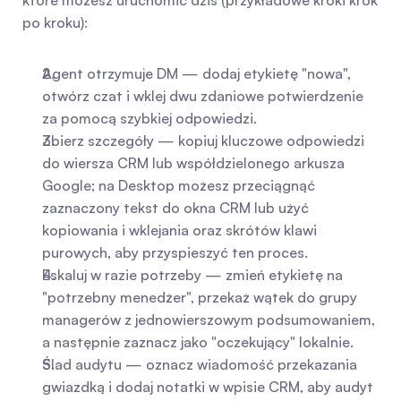
które możesz uruchomić dziś (przykładowe kroki krok 
po kroku):
Agent otrzymuje DM — dodaj etykietę "nowa", 
otwórz czat i wklej dwu zdaniowe potwierdzenie 
za pomocą szybkiej odpowiedzi.
Zbierz szczegóły — kopiuj kluczowe odpowiedzi 
do wiersza CRM lub współdzielonego arkusza 
Google; na Desktop możesz przeciągnąć 
zaznaczony tekst do okna CRM lub użyć 
kopiowania i wklejania oraz skrótów klawi 
purowych, aby przyspieszyć ten proces.
Eskaluj w razie potrzeby — zmień etykietę na 
"potrzebny menedżer", przekaż wątek do grupy 
managerów z jednowierszowym podsumowaniem, 
a następnie zaznacz jako "oczekujący" lokalnie.
Ślad audytu — oznacz wiadomość przekazania 
gwiazdką i dodaj notatki w wpisie CRM, aby audyt 