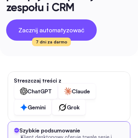
zespołu i CRM
Zacznij automatyzować
7 dni za darmo
Streszczaj treści z
ChatGPT
Claude
Gemini
Grok
Szybkie podsumowanie
Klient desktopowy oferuje trwałe sesje i 