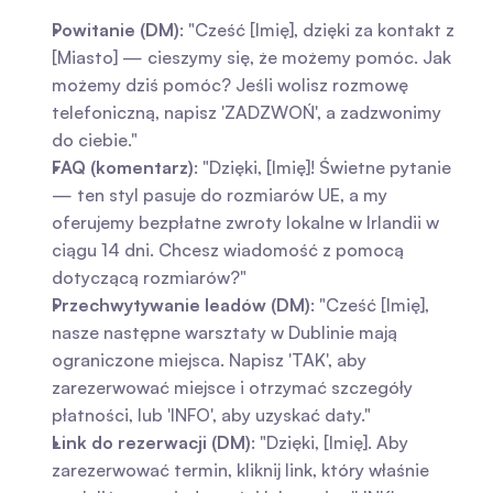
Powitanie (DM)
: "Cześć [Imię], dzięki za kontakt z 
[Miasto] — cieszymy się, że możemy pomóc. Jak 
możemy dziś pomóc? Jeśli wolisz rozmowę 
telefoniczną, napisz 'ZADZWOŃ', a zadzwonimy 
do ciebie."
FAQ (komentarz)
: "Dzięki, [Imię]! Świetne pytanie 
— ten styl pasuje do rozmiarów UE, a my 
oferujemy bezpłatne zwroty lokalne w Irlandii w 
ciągu 14 dni. Chcesz wiadomość z pomocą 
dotyczącą rozmiarów?"
Przechwytywanie leadów (DM)
: "Cześć [Imię], 
nasze następne warsztaty w Dublinie mają 
ograniczone miejsca. Napisz 'TAK', aby 
zarezerwować miejsce i otrzymać szczegóły 
płatności, lub 'INFO', aby uzyskać daty."
Link do rezerwacji (DM)
: "Dzięki, [Imię]. Aby 
zarezerwować termin, kliknij link, który właśnie 