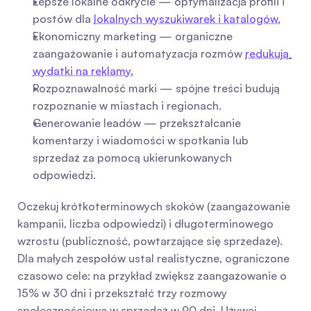
Lepsze lokalne odkrycie — optymalizacja profili i 
postów dla 
lokalnych wyszukiwarek i katalogów.
Ekonomiczny marketing — organiczne 
zaangażowanie i automatyzacja rozmów 
redukują 
wydatki na reklamy.
Rozpoznawalność marki — spójne treści budują 
rozpoznanie w miastach i regionach.
Generowanie leadów — przekształcanie 
komentarzy i wiadomości w spotkania lub 
sprzedaż za pomocą ukierunkowanych 
odpowiedzi.
Oczekuj krótkoterminowych skoków (zaangażowanie 
kampanii, liczba odpowiedzi) i długoterminowego 
wzrostu (publiczność, powtarzające się sprzedaże). 
Dla małych zespołów ustal realistyczne, ograniczone 
czasowo cele: na przykład zwiększ zaangażowanie o 
15% w 30 dni i przekształć trzy rozmowy 
społecznościowe w sprzedaż w 90 dni. Używaj 