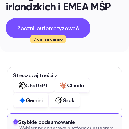
irlandzkich i EMEA MŚP
Zacznij automatyzować
7 dni za darmo
Streszczaj treści z
ChatGPT
Claude
Gemini
Grok
Szybkie podsumowanie
Wybierz priorytetowe platformy (Instagram, 