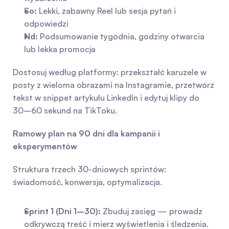
So:
 Lekki, zabawny Reel lub sesja pytań i 
odpowiedzi
Nd:
 Podsumowanie tygodnia, godziny otwarcia 
lub lekka promocja
Dostosuj według platformy: przekształć karuzele w 
posty z wieloma obrazami na Instagramie, przetwórz 
tekst w snippet artykułu LinkedIn i edytuj klipy do 
30–60 sekund na TikToku.
Ramowy plan na 90 dni dla kampanii i 
eksperymentów
Struktura trzech 30-dniowych sprintów: 
świadomość, konwersja, optymalizacja.
Sprint 1 (Dni 1–30):
 Zbuduj zasięg — prowadz 
odkrywczą treść i mierz wyświetlenia i śledzenia.