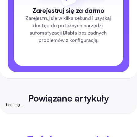
Zarejestruj się za darmo
Zarejestruj się w kilka sekund i uzyskaj 
dostęp do potężnych narzędzi 
automatyzacji Blabla bez żadnych 
problemów z konfiguracją.
Powiązane artykuły
Loading...
Darmowa strona z obserwującymi na Instagramie:
Kompletny poradnik na 2026 rok jak zdobyć
prawdziwych, wymienialnych obserwujących dla ma
Bezpieczny i krok po kroku przewodnik, który łączy darmow
firm w Indiach
strategie organiczne z niskokosztową automatyzacją, aby