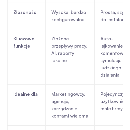
Złożoność
Wysoka, bardzo 
Prosta, szybka
konfigurowalna
do instalacji
Kluczowe 
Złożone 
Auto-
funkcje
przepływy pracy, 
lajkowanie i 
AI, raporty 
komentowanie
lokalne
symulacja 
ludzkiego 
działania
Idealne dla
Marketingowcy, 
Pojedynczy 
agencje, 
użytkownicy, 
zarządzanie 
małe firmy
kontami wieloma