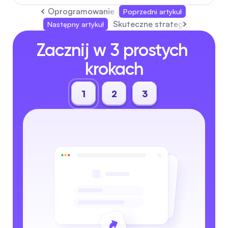
Oprogramowanie do automatyzacji obsługi klient
Poprzedni artykuł
Skuteczne strategie na odpow
Następny artykuł
Zacznij w 3 prostych 
krokach
1
2
3