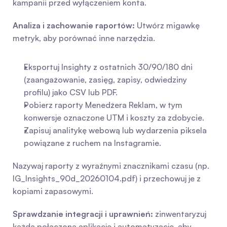
kampanii przed wyłączeniem konta.
Analiza i zachowanie raportów:
 Utwórz migawkę 
metryk, aby porównać inne narzędzia.
Eksportuj Insighty z ostatnich 30/90/180 dni 
(zaangażowanie, zasięg, zapisy, odwiedziny 
profilu) jako CSV lub PDF.
Pobierz raporty Menedżera Reklam, w tym 
konwersje oznaczone UTM i koszty za zdobycie.
Zapisuj analitykę webową lub wydarzenia piksela 
powiązane z ruchem na Instagramie.
Nazywaj raporty z wyraźnymi znacznikami czasu (np. 
IG_Insights_90d_20260104.pdf) i przechowuj je z 
kopiami zapasowymi.
Sprawdzanie integracji i uprawnień:
 zinwentaryzuj 
każdą połączoną aplikację i automatyzację, aby 