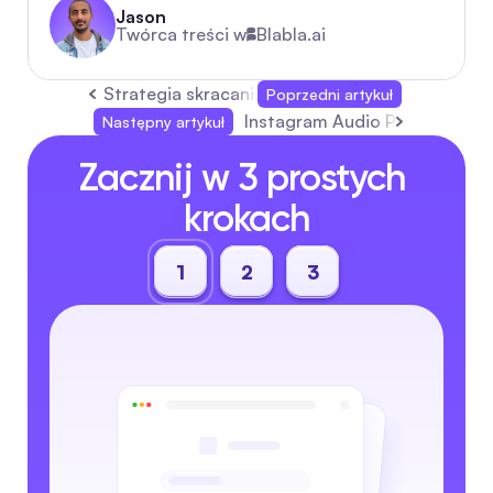
Jason
Twórca treści w
Blabla.ai
Strategia skracania URL: Kompletny przewodni
Poprzedni artykuł
Instagram Audio Playbook 202
Następny artykuł
Zacznij w 3 prostych 
krokach
1
2
3