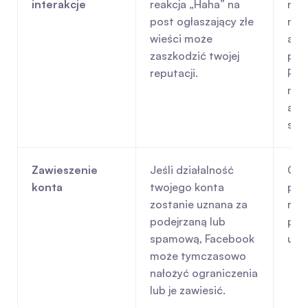
interakcje
reakcja „Haha” na 
narz
post ogłaszający złe 
nie 
wieści może 
akty
zaszkodzić twojej 
potr
reputacji.
Pref
narz
anal
sen
Zawieszenie 
Jeśli działalność 
Ogr
konta
twojego konta 
pręd
zostanie uznana za 
reak
podejrzaną lub 
prz
spamową, Facebook 
uży
może tymczasowo 
nałożyć ograniczenia 
lub je zawiesić.