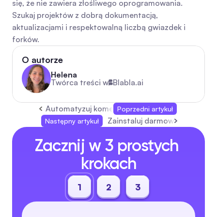
się, że nie zawiera złośliwego oprogramowania. 
Szukaj projektów z dobrą dokumentacją, 
aktualizacjami i respektowalną liczbą gwiazdek i 
forków.
O autorze
Helena
Twórca treści w
Blabla.ai
Automatyzuj komentarze na Facebooku za pom
Poprzedni artykuł
Zainstaluj darmowego bota d
Następny artykuł
Zacznij w 3 prostych 
krokach
1
2
3