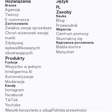
Rozwiązania
Język
Automatyzacja komentarzy i wiadomości
autentyczność.
Branże
🇵🇱 Polski
PL
Agencje
Zasoby
Twórcy
Nauka
E-commerce
Blog
Zastosowania
Przewodnik
Zwiększ swoje sprzedaże
Wsparcie
Przewodnik na Światowy Dzień Życzliwości 2025:
Chroń wizerunek swojej 
Centrum pomocy
Zwiększ zaangażowanie dzięki automatyzacji dla
marki
Skontaktuj się
australijskich menedżerów społecznościowych
Praktyczny przewodnik gotowy do realizacji z kalendarzem 
Zdobywaj 
Najnowsze porównania
Blabla kontra 
strefie czasowej Australii, skryptami DM/komentarzy do wklej
wykwalifikowanych 
Manychat
obserwujących
zasadami eskalacji i automatyzacji przepływów pracy. Oszcz
Produkty
czas i prowadź kampanie życzliwości z szablonami KPI oraz l
Funkcje
kontrolnymi prawnymi i etycznymi.
Automatyzacja komentarzy i wiadomości
Wszystko w jednym
Inteligentna AI
Automatyzacje
Moderacja
Kanały
Instagram
Facebook
subskrypcja chatgpt: kompletny przewodnik po Aust
TikTok
2026 dotyczący automatyzacji społecznej i ROI dla
Youtube
marketerów
Praktyczny przewodnik skoncentrowany na Australii, porów
Warunki korzystania z usługi
Polityka prywatności
Free, Plus, Pro i Enterprise (AUD) dla automatyzacji mediów