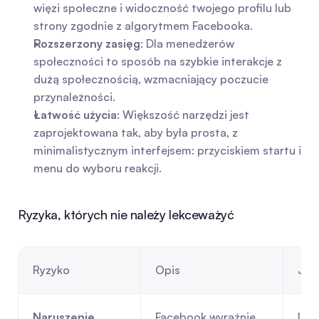
więzi społeczne i widoczność twojego profilu lub 
strony zgodnie z algorytmem Facebooka.
Rozszerzony zasięg
: Dla menedżerów 
społeczności to sposób na szybkie interakcje z 
dużą społecznością, wzmacniający poczucie 
przynależności.
Łatwość użycia
: Większość narzędzi jest 
zaprojektowana tak, aby była prosta, z 
minimalistycznym interfejsem: przyciskiem startu i 
menu do wyboru reakcji.
Ryzyka, których nie należy lekceważyć
Ryzyko
Opis
Jak
Naruszenie 
Facebook wyraźnie 
Używ