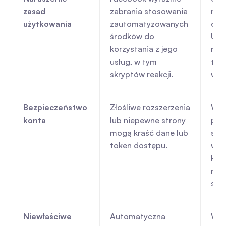
zasad 
zabrania stosowania 
narz
użytkowania
zautomatyzowanych 
oszc
środków do 
Unik
korzystania z jego 
rea
usług, w tym 
tys
skryptów reakcji.
w je
Bezpieczeństwo 
Złośliwe rozszerzenia 
Wybi
konta
lub niepewne strony 
pro
mogą kraść dane lub 
sour
token dostępu.
wer
kod
nie 
swo
Niewłaściwe 
Automatyczna 
Wył