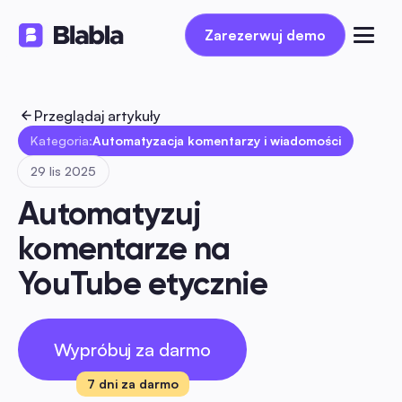
Zarezerwuj demo
Zarezerwuj demo
Przeglądaj artykuły
Kategoria:
Automatyzacja komentarzy i wiadomości
29 lis 2025
Automatyzuj 
komentarze na 
YouTube etycznie
Wypróbuj za darmo
7 dni za darmo