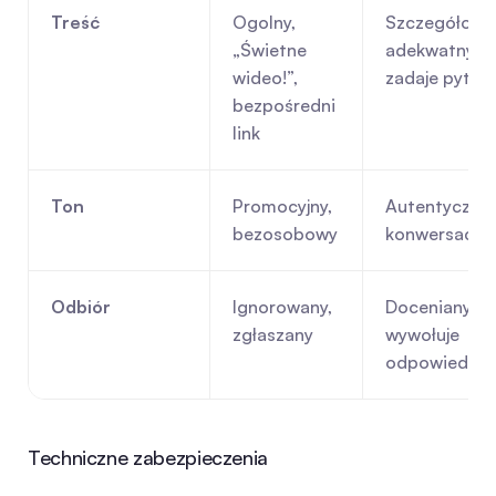
Treść
Ogolny, 
Szczegółowy,
„Świetne 
adekwatny, 
wideo!”, 
zadaje pytan
bezpośredni 
link
Ton
Promocyjny, 
Autentyczny, 
bezosobowy
konwersacyjn
Odbiór
Ignorowany, 
Doceniany, 
zgłaszany
wywołuje 
odpowiedzi
Techniczne zabezpieczenia