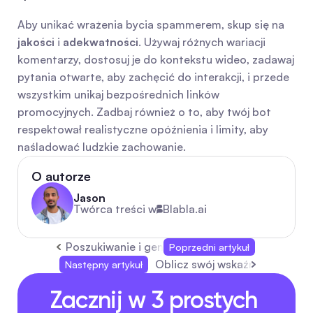
Aby unikać wrażenia bycia spammerem, skup się na 
jakości
 i 
adekwatności
. Używaj różnych wariacji 
komentarzy, dostosuj je do kontekstu wideo, zadawaj 
pytania otwarte, aby zachęcić do interakcji, i przede 
wszystkim unikaj bezpośrednich linków 
promocyjnych. Zadbaj również o to, aby twój bot 
respektował realistyczne opóźnienia i limity, aby 
naśladować ludzkie zachowanie.
O autorze
Jason
Twórca treści w
Blabla.ai
Poszukiwanie i generowanie leadów: Praktyczn
Poprzedni artykuł
Oblicz swój wskaźnik zaangaż
Następny artykuł
Zacznij w 3 prostych 