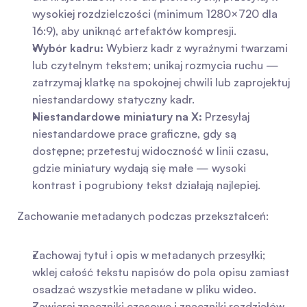
wysokiej rozdzielczości (minimum 1280×720 dla 
16:9), aby uniknąć artefaktów kompresji.
Wybór kadru:
 Wybierz kadr z wyraźnymi twarzami 
lub czytelnym tekstem; unikaj rozmycia ruchu — 
zatrzymaj klatkę na spokojnej chwili lub zaprojektuj 
niestandardowy statyczny kadr.
Niestandardowe miniatury na X:
 Przesyłaj 
niestandardowe prace graficzne, gdy są 
dostępne; przetestuj widoczność w linii czasu, 
gdzie miniatury wydają się małe — wysoki 
kontrast i pogrubiony tekst działają najlepiej.
Zachowanie metadanych podczas przekształceń:
Zachowaj tytuł i opis w metadanych przesyłki; 
wklej całość tekstu napisów do pola opisu zamiast 
osadzać wszystkie metadane w pliku wideo.
Zawieraj znaczniki czasowe i znaczniki rozdziałów 