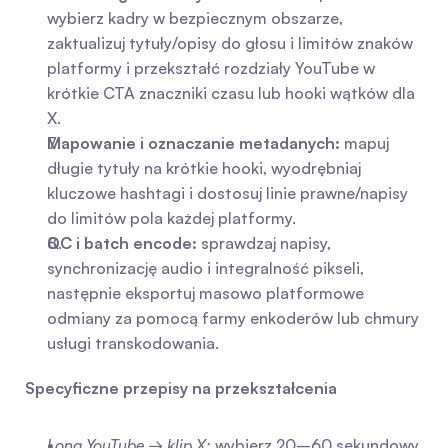
wybierz kadry w bezpiecznym obszarze, 
zaktualizuj tytuły/opisy do głosu i limitów znaków 
platformy i przekształć rozdziały YouTube w 
krótkie CTA znaczniki czasu lub hooki wątków dla 
X.
Mapowanie i oznaczanie metadanych:
 mapuj 
długie tytuły na krótkie hooki, wyodrębniaj 
kluczowe hashtagi i dostosuj linie prawne/napisy 
do limitów pola każdej platformy.
QC i batch encode:
 sprawdzaj napisy, 
synchronizację audio i integralność pikseli, 
następnie eksportuj masowo platformowe 
odmiany za pomocą farmy enkoderów lub chmury 
usługi transkodowania.
Specyficzne przepisy na przekształcenia
Long YouTube → klip X:
 wybierz 20–60 sekundowy 