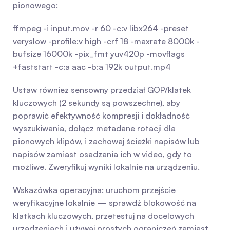
pionowego:
ffmpeg -i input.mov -r 60 -c:v libx264 -preset 
veryslow -profile:v high -crf 18 -maxrate 8000k -
bufsize 16000k -pix_fmt yuv420p -movflags 
+faststart -c:a aac -b:a 192k output.mp4
Ustaw również sensowny przedział GOP/klatek 
kluczowych (2 sekundy są powszechne), aby 
poprawić efektywność kompresji i dokładność 
wyszukiwania, dołącz metadane rotacji dla 
pionowych klipów, i zachowaj ścieżki napisów lub 
napisów zamiast osadzania ich w video, gdy to 
możliwe. Zweryfikuj wyniki lokalnie na urządzeniu.
Wskazówka operacyjna: uruchom przejście 
weryfikacyjne lokalnie — sprawdź blokowość na 
klatkach kluczowych, przetestuj na docelowych 
urządzeniach i używaj prostych ograniczeń zamiast 