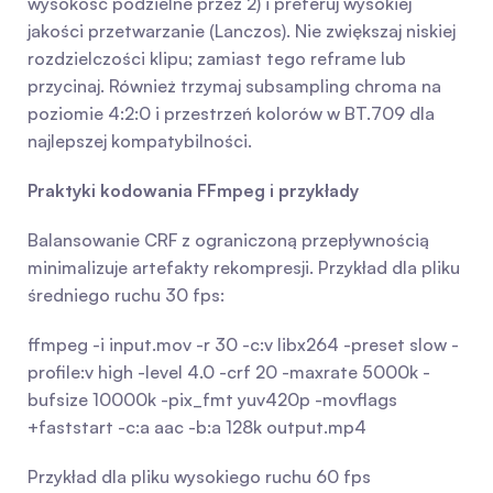
wysokość podzielne przez 2) i preferuj wysokiej 
jakości przetwarzanie (Lanczos). Nie zwiększaj niskiej 
rozdzielczości klipu; zamiast tego reframe lub 
przycinaj. Również trzymaj subsampling chroma na 
poziomie 4:2:0 i przestrzeń kolorów w BT.709 dla 
najlepszej kompatybilności.
Praktyki kodowania FFmpeg i przykłady
Balansowanie CRF z ograniczoną przepływnością 
minimalizuje artefakty rekompresji. Przykład dla pliku 
średniego ruchu 30 fps:
ffmpeg -i input.mov -r 30 -c:v libx264 -preset slow -
profile:v high -level 4.0 -crf 20 -maxrate 5000k -
bufsize 10000k -pix_fmt yuv420p -movflags 
+faststart -c:a aac -b:a 128k output.mp4
Przykład dla pliku wysokiego ruchu 60 fps 