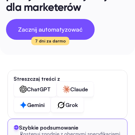
dla marketerów
Zacznij automatyzować
7 dni za darmo
Streszczaj treści z
ChatGPT
Claude
Gemini
Grok
Szybkie podsumowanie
Postępuj zgodnie z obecnymi specyfikacjami 