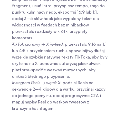
fragment, usuń intro, przyspiesz tempo, tnąc do 
punktu kulminacyjnego, eksportuj 16:9 lub 1:1, 
dodaj 3–5 słów hook jako wypalony tekst dla 
widoczności w feedach bez minibacków, 
przekształć rozdziały w krótki przypięty 
komentarz.
TikTok pionowy → X in-feed:
 przekształć 9:16 na 1:1 
lub 4:5 z przycinaniem ruchu, spowolnij/wydłużaj 
wszelkie szybkie natywne teksty TikToka, aby były 
czytelne na X, ponownie autoryzuj jakiekolwiek 
platform-specific wezwań muzycznych, aby 
uniknąć błędnego przypisania.
Instagram Reels → wątek X:
 podziel Reels na 
sekwencję 2–4 klipów dla wątku, przycinaj każdy 
do jednego pomysłu, dodaj progresywne CTA i 
mapuj napisy Reel do wątków tweetów z 
krótszymi hashtagami.