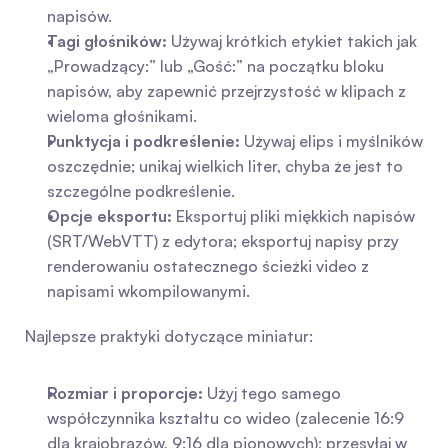
napisów.
Tagi głośników:
 Używaj krótkich etykiet takich jak 
„Prowadzący:” lub „Gość:” na początku bloku 
napisów, aby zapewnić przejrzystość w klipach z 
wieloma głośnikami.
Punktycja i podkreślenie:
 Używaj elips i myślników 
oszczędnie; unikaj wielkich liter, chyba że jest to 
szczególne podkreślenie.
Opcje eksportu:
 Eksportuj pliki miękkich napisów 
(SRT/WebVTT) z edytora; eksportuj napisy przy 
renderowaniu ostatecznego ścieżki video z 
napisami wkompilowanymi.
Najlepsze praktyki dotyczące miniatur:
Rozmiar i proporcje:
 Użyj tego samego 
współczynnika kształtu co wideo (zalecenie 16:9 
dla krajobrazów, 9:16 dla pionowych); przesyłaj w 