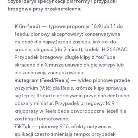
Szybki zarys specyfikacji platformy i przypadki 
brzegowe przy przekształcaniu
X (in-feed)
 — typowe proporcje: 16:9 lub 1:1 do 
feedu, pionowy akceptowany; konserwatywna 
długość dla najwyższego zasięgu: krótko-do-
średniej długości (do 2 minut), kodeki: H.264/AAC. 
Przypadek brzegowy: długie klipy z YouTube 
skracane dla X muszą usuwać długie wstępy lub 
nie zachowają zaangażowania.
Instagram (Feed/Reels)
 — wideo pionowe przede 
wszystkim (9:16) dla Reels, krótsze klipy sprawują 
się lepiej; IG może agresywnie przycinać centralne 
obszary miniatur. Przypadek brzegowy: 16:9 
krajobrazy w Reels będą czworoboczne, jeżeli nie 
zostaną sformatowane.
TikTok
 — pionowy 9:16, efekty natywne w 
aplikacji często zmieniają tempo; przypadek 