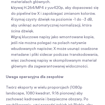
materiałach głównych.
Używaj H.264/MP4 z yuv420p, aby dopasować się 
do pipeline'ów X i zapobiegać zmianom kolorów.
Trzymaj czysty dźwięk na poziomie -1 do -3 dB, 
aby uniknąć automatycznej normalizacji, która 
ścina dźwięk.
Wgraj kluczowe napisy jako wmontowane kopie, 
jeśli nie można polegać na polach natywnie 
wbudowanych napisów; X może usunąć osadzone 
metadane i pliki sidecar podczas transkodowania, 
więc zachowaj napisy w skompilowanym materiał 
głównym dla zagwarantowanej widoczności.
Uwaga operacyjna dla zespołów
Twórz eksporty w wielu proporcjach (1080p 
landscape, 1080 kwadrat, 9:16 pionowy) aby 
zachować kadrowanie i bezpieczne obszary. Po 
opublikowaniu, użyj narzędzi takich jak Blabla, aby 