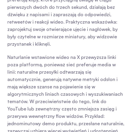
pierwszych dwóch do trzech sekund, działają bez 
dźwięku z napisami i zapraszają do odpowiedzi, 
retweetów i reakcji wideo. Praktyczna wskazówka: 
zaprojektuj swoje otwierające ujęcie i nagłówek, by 
były czytelne w rozmiarze miniatury, aby widzowie 
przystanek i kliknęli.
Naturlanie wstawione wideo na X przewyższa linki 
poza platformą, ponieważ sieć preferuje media w 
linii: naturalne przesyłki odtwarzają się 
automatycznie, generują natywne metryki odsłon i 
mają większe szanse na pojawienie się w 
algorytmicznych liniach czasowych i wyszukiwaniach 
tematów. W przeciwieństwie do tego, link do 
YouTube lub zewnętrzny często zmniejsza zasięg i 
przerywa wewnętrzny flow widzów. Przykład: 
jednominutowy demo produktu, przesłane naturalnie, 
zazwyczaj uzbiera więcej wyświetleń i udostępnień 