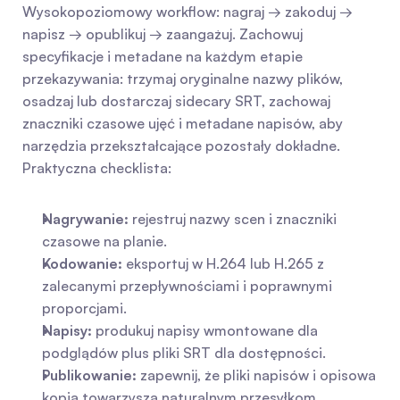
Wysokopoziomowy workflow: nagraj → zakoduj → 
napisz → opublikuj → zaangażuj. Zachowuj 
specyfikacje i metadane na każdym etapie 
przekazywania: trzymaj oryginalne nazwy plików, 
osadzaj lub dostarczaj sidecary SRT, zachowaj 
znaczniki czasowe ujęć i metadane napisów, aby 
narzędzia przekształcające pozostały dokładne. 
Praktyczna checklista:
Nagrywanie:
 rejestruj nazwy scen i znaczniki 
czasowe na planie.
Kodowanie:
 eksportuj w H.264 lub H.265 z 
zalecanymi przepływnościami i poprawnymi 
proporcjami.
Napisy:
 produkuj napisy wmontowane dla 
podglądów plus pliki SRT dla dostępności.
Publikowanie:
 zapewnij, że pliki napisów i opisowa 
kopia towarzyszą naturalnym przesyłkom.