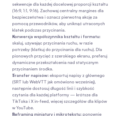
sekwencje dla każdej docelowej proporcji kształtu 
(16:9, 1:1, 9:16). Zachowaj centralny margines dla 
bezpieczeństwa i oznacz pierwotną akcję za 
pomocą przewodników, aby uniknąć utraconych 
klatek podczas przycinania.
Konwersja współczynnika kształtu i formatu:
skaluj, używając przycinania ruchu, w razie 
potrzeby (klatkuj do przycinania dla ruchu). Dla 
pionowych przycięć z szerokiego ekranu, preferuj 
dynamiczne przekształcenia nad statycznym 
przycinaniem środka.
Transfer napisów:
 eksportuj napisy z głównego 
(SRT lub WebVTT jak omówiono wcześniej), 
następnie dostosuj długość linii i szybkość 
czytania dla każdej platformy — krótsze dla 
TikToka i X in-feed, więcej szczegółów dla klipów 
w YouTube.
Reframing miniatury i mikrotekstu:
 ponownie 