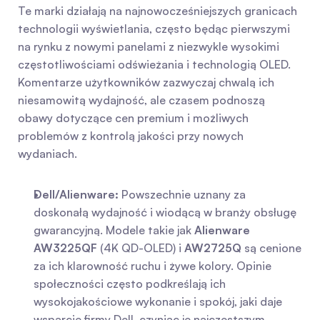
Te marki działają na najnowocześniejszych granicach 
technologii wyświetlania, często będąc pierwszymi 
na rynku z nowymi panelami z niezwykle wysokimi 
częstotliwościami odświeżania i technologią OLED. 
Komentarze użytkowników zazwyczaj chwalą ich 
niesamowitą wydajność, ale czasem podnoszą 
obawy dotyczące cen premium i możliwych 
problemów z kontrolą jakości przy nowych 
wydaniach.
Dell/Alienware:
 Powszechnie uznany za 
doskonałą wydajność i wiodącą w branży obsługę 
gwarancyjną. Modele takie jak 
Alienware 
AW3225QF
 (4K QD-OLED) i 
AW2725Q
 są cenione 
za ich klarowność ruchu i żywe kolory. Opinie 
społeczności często podkreślają ich 
wysokojakościowe wykonanie i spokój, jaki daje 
wsparcie firmy Dell, czyniąc je najczęstszym 