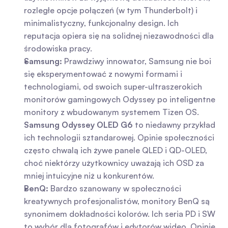
rozległe opcje połączeń (w tym Thunderbolt) i 
minimalistyczny, funkcjonalny design. Ich 
reputacja opiera się na solidnej niezawodności dla 
środowiska pracy.
Samsung:
 Prawdziwy innowator, Samsung nie boi 
się eksperymentować z nowymi formami i 
technologiami, od swoich super-ultraszerokich 
monitorów gamingowych Odyssey po inteligentne 
monitory z wbudowanym systemem Tizen OS. 
Samsung Odyssey OLED G6
 to niedawny przykład 
ich technologii sztandarowej. Opinie społeczności 
często chwalą ich żywe panele QLED i QD-OLED, 
choć niektórzy użytkownicy uważają ich OSD za 
mniej intuicyjne niż u konkurentów.
BenQ:
 Bardzo szanowany w społeczności 
kreatywnych profesjonalistów, monitory BenQ są 
synonimem dokładności kolorów. Ich seria PD i SW 
to wybór dla fotografów i edytorów wideo. Opinie 