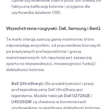
Opinie użytkowników często poza tym chwalą ich 
fabryczną kalibrację kolorów i przyjazne dla 
użytkownika działanie OSD.
Wszechstronne rozgrywki: Dell, Samsung i BenQ
Te marki oferują szerszą gamę monitorów, które 
odpowiadają wszystkim, od pracowników biurowych 
po kreatywnych profesjonalistów i graczy 
mainstreamowych. Ich reputacja jest zazwyczaj 
oparta na niezawodności, innowacyjności funkcji i 
dokładności kolorów.
Dell (UltraSharp):
 Dla produktywności i pracy 
profesjonalnej seria Dell UltraSharp jest 
legendarna. Modele takie jak 
Dell U2725QE
 i 
U4025QW
 są chwalone w komentarzach 
użytkowników za wyjątkową dokładność kolorów, 