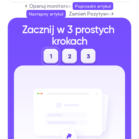
Opanuj monitorowanie pozytywnych komentarz
Poprzedni artykuł
Zamień Pozytywne Komentarze 
Następny artykuł
Zacznij w 3 prostych 
krokach
1
2
3