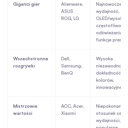
Giganci gier
Alienware, 
Najnowocześnie
ASUS 
wydajność, pan
ROG, LG
OLED/wysoka 
częstotliwość 
odświeżania, 
funkcje premi
Wszechstronne 
Dell, 
Wysoka 
rozgrywki
Samsung, 
niezawodność, 
BenQ
dokładność 
kolorów, 
innowacyjne fu
Mistrzowie 
AOC, Acer, 
Niepokonany 
wartości
Xiaomi
stosunek ceny 
wydajności, 
popularne 