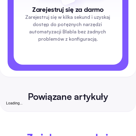
Zarejestruj się za darmo
Zarejestruj się w kilka sekund i uzyskaj 
dostęp do potężnych narzędzi 
automatyzacji Blabla bez żadnych 
problemów z konfiguracją.
Powiązane artykuły
Loading...
Darmowa strona z obserwującymi na Instagramie:
Kompletny poradnik na 2026 rok jak zdobyć
prawdziwych, wymienialnych obserwujących dla ma
Bezpieczny i krok po kroku przewodnik, który łączy darmow
firm w Indiach
strategie organiczne z niskokosztową automatyzacją, aby