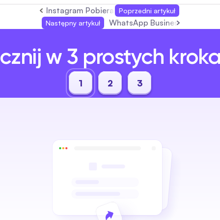
Instagram Pobieranie Zdjęć: Kompletny Przew
Poprzedni artykuł
WhatsApp Business: Kompletny
Następny artykuł
cznij w 3 prostych krok
1
2
3