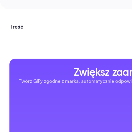
Treść
Zwiększ zaa
Twórz GIFy zgodne z marką, automatycznie odpowiada