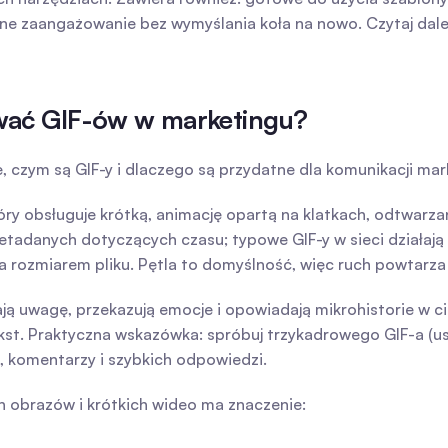
e zaangażowanie bez wymyślania koła na nowo. Czytaj dalej,
ywać GIF-ów w marketingu?
, czym są GIF-y i dlaczego są przydatne dla komunikacji mar
ry obsługuje krótką, animację opartą na klatkach, odtwarzan
danych dotyczących czasu; typowe GIF-y w sieci działają w 
 rozmiarem pliku. Pętla to domyślność, więc ruch powtarza 
ją uwagę, przekazują emocje i opowiadają mikrohistorie w ci
st. Praktyczna wskazówka: spróbuj trzykadrowego GIF-a (ustaw
, komentarzy i szybkich odpowiedzi.
h obrazów i krótkich wideo ma znaczenie: