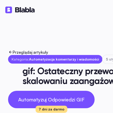
Rozwiązania
Produkty
Zasoby
🇵🇱 Polski
PL
Przeglądaj artykuły
Kategoria:
Automatyzacja komentarzy i wiadomości
5 s
gif: Ostateczny przewo
skalowaniu zaangażow
Automatyzuj Odpowiedzi GIF
7 dni za darmo