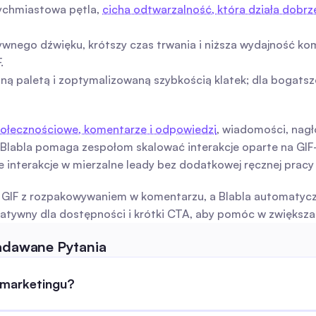
tychmiastowa pętla, 
cicha odtwarzalność, która działa dobr
tywnego dźwięku, krótszy czas trwania i niższa wydajność
.
aną paletą i zoptymalizowaną szybkością klatek; dla bogatsz
ołecznościowe, komentarze i odpowiedzi
, wiadomości, nagłó
i. Blabla pomaga zespołom skalować interakcje oparte na GI
interakcje w mierzalne leady bez dodatkowej ręcznej pracy p
i GIF z rozpakowywaniem w komentarzu, a Blabla automatycz
natywny dla dostępności i krótki CTA, aby pomóc w zwiększan
Zadawane Pytania
 marketingu?