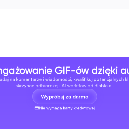
ngażowanie GIF-ów dzięki a
j na komentarze i wiadomości, kwalifikuj potencjalnych klie
skrzynce odbiorczej i AI workflow od Blabla.ai.
Wypróbuj za darmo
Nie wymaga karty kredytowej