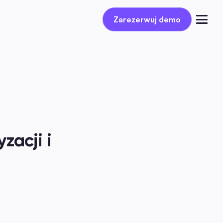
Zarezerwuj demo
Zarezerwuj demo
Zaloguj się
acji i 