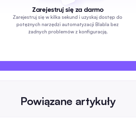
Zarejestruj się za darmo
Zarejestruj się w kilka sekund i uzyskaj dostęp do 
potężnych narzędzi automatyzacji Blabla bez 
żadnych problemów z konfiguracją.
Powiązane artykuły
generator obrazów sztucznej inteligen
Przewodnik Automatyzacji 2026 dla Z
ałych
Media
we
Porównanie skupiające się na automatyzacji,