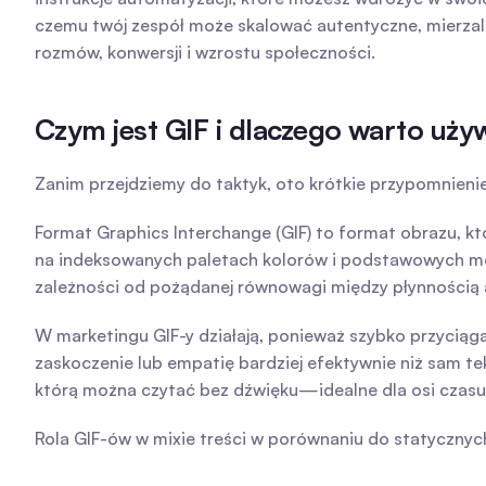
czemu twój zespół może skalować autentyczne, mierzaln
rozmów, konwersji i wzrostu społeczności.
Czym jest GIF i dlaczego warto uż
Zanim przejdziemy do taktyk, oto krótkie przypomnienie
Format Graphics Interchange (GIF) to format obrazu, któ
na indeksowanych paletach kolorów i podstawowych meta
zależności od pożądanej równowagi między płynnością a
W marketingu GIF-y działają, ponieważ szybko przyciąga
zaskoczenie lub empatię bardziej efektywnie niż sam tek
którą można czytać bez dźwięku—idealne dla osi czasu
Rola GIF-ów w mixie treści w porównaniu do statycznyc