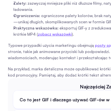
Zalety:
 zazwyczaj mniejsze pliki niż dłuższe filmy, na
ładowania.
Ograniczenia:
 ograniczone palety kolorów, brak na
—unikaj długich, skomplikowanych scen w formie GIF
Praktyczna wskazówka:
 eksportuj GIF-y z zredukow
krótkie MP4 (
zobacz wskazówki
).
Typowe przypadki użycia marketingu obejmują 
posty sp
stronie, takie jak animowane przyciski lub podpowiedz
wiadomościach, moderując kontekst i przekształcając te 
Na przykład, marka detaliczna może opublikować krótk
kod promocyjny. Pamiętaj, aby dodać krótki tekst alter
Najczęściej 
Co to jest GIF i dlaczego używać GIF-ów w