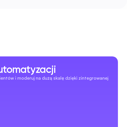
utomatyzacji
ntów i moderuj na dużą skalę dzięki zintegrowanej 