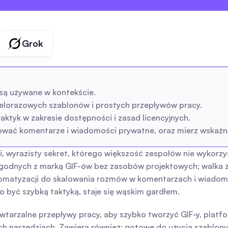
Grok
są używane w kontekście.
elorazowych szablonów i prostych przepływów pracy.
raktyk w zakresie dostępności i zasad licencyjnych.
ać komentarze i wiadomości prywatne, oraz mierz wskaźnik
i, wyrazisty sekret, którego większość zespołów nie wykorzy
zgodnych z marką GIF-ów bez zasobów projektowych; walka z
utomatyzacji do skalowania rozmów w komentarzach i wiadom
o być szybką taktyką, staje się wąskim gardłem.
tarzalne przepływy pracy, aby szybko tworzyć GIF-y, platf
 narzędziach. Zawiera również: gotowe do użycia szablony i 