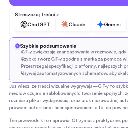
Streszczaj treści z
ChatGPT
Claude
Gemini
Szybkie podsumowanie
GIF-y zwiększają zaangażowanie w rozmowie, gdy 
Szybko twórz GIF-y zgodne z marką za pomocą wi
Przestrzegaj specyfikacji platformy, najlepszych p
Używaj zautomatyzowanych schematów, aby skalow
Już wiesz, że treści wizualne wygrywają—GIF-y to szybk
mediów czuje się zablokowanych: tworzenie spójnych, 
rozmiaru pliku i wydajnością; oraz brak niezawodnej a
prawami autorskimi i licencjonowaniem, a to, co powinn
Ten przewodnik to naprawia. Otrzymasz praktyczne, pow
instrukcje automatyzacji, które możesz wdrożyć w swoich