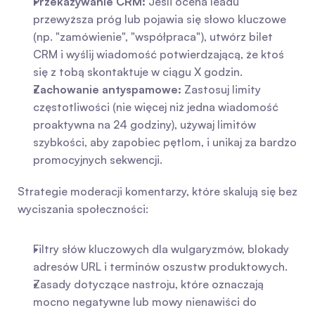
Przekazywanie CRM:
 Jeśli ocena leadu 
przewyższa próg lub pojawia się słowo kluczowe 
(np. "zamówienie", "współpraca"), utwórz bilet 
CRM i wyślij wiadomość potwierdzającą, że ktoś 
się z tobą skontaktuje w ciągu X godzin.
Zachowanie antyspamowe:
 Zastosuj limity 
częstotliwości (nie więcej niż jedna wiadomość 
proaktywna na 24 godziny), używaj limitów 
szybkości, aby zapobiec pętlom, i unikaj za bardzo 
promocyjnych sekwencji.
Strategie moderacji komentarzy, które skalują się bez 
wyciszania społeczności:
Filtry słów kluczowych dla wulgaryzmów, blokady 
adresów URL i terminów oszustw produktowych.
Zasady dotyczące nastroju, które oznaczają 
mocno negatywne lub mowy nienawiści do 