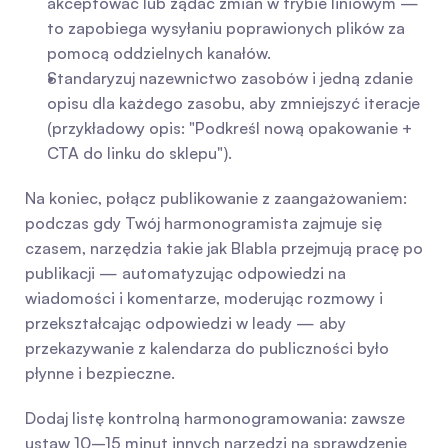
akceptować lub żądać zmian w trybie liniowym — 
to zapobiega wysyłaniu poprawionych plików za 
pomocą oddzielnych kanałów.
Standaryzuj nazewnictwo zasobów i jedną zdanie 
opisu dla każdego zasobu, aby zmniejszyć iteracje 
(przykładowy opis: "Podkreśl nową opakowanie + 
CTA do linku do sklepu").
Na koniec, połącz publikowanie z zaangażowaniem: 
podczas gdy Twój harmonogramista zajmuje się 
czasem, narzędzia takie jak Blabla przejmują pracę po 
publikacji — automatyzując odpowiedzi na 
wiadomości i komentarze, moderując rozmowy i 
przekształcając odpowiedzi w leady — aby 
przekazywanie z kalendarza do publiczności było 
płynne i bezpieczne.
Dodaj listę kontrolną harmonogramowania: zawsze 
ustaw 10–15 minut innych narzędzi na sprawdzenie 