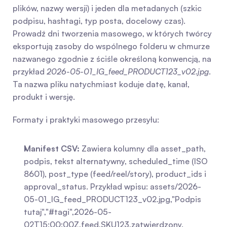
plików, nazwy wersji) i jeden dla metadanych (szkic 
podpisu, hashtagi, typ posta, docelowy czas). 
Prowadź dni tworzenia masowego, w których twórcy 
eksportują zasoby do wspólnego folderu w chmurze 
nazwanego zgodnie z ściśle określoną konwencją, na 
przykład 
2026-05-01_IG_feed_PRODUCT123_v02.jpg
. 
Ta nazwa pliku natychmiast koduje datę, kanał, 
produkt i wersję.
Formaty i praktyki masowego przesyłu:
Manifest CSV:
 Zawiera kolumny dla asset_path, 
podpis, tekst alternatywny, scheduled_time (ISO 
8601), post_type (feed/reel/story), product_ids i 
approval_status. Przykład wpisu: assets/2026-
05-01_IG_feed_PRODUCT123_v02.jpg,"Podpis 
tutaj","#tagi",2026-05-
02T15:00:00Z,feed,SKU123,zatwierdzony.