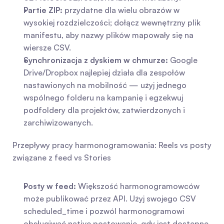
Partie ZIP:
 przydatne dla wielu obrazów w 
wysokiej rozdzielczości; dołącz wewnętrzny plik 
manifestu, aby nazwy plików mapowały się na 
wiersze CSV.
Synchronizacja z dyskiem w chmurze:
 Google 
Drive/Dropbox najlepiej działa dla zespołów 
nastawionych na mobilność — użyj jednego 
wspólnego folderu na kampanię i egzekwuj 
podfoldery dla projektów, zatwierdzonych i 
zarchiwizowanych.
Przepływy pracy harmonogramowania: Reels vs posty 
związane z feed vs Stories
Posty w feed:
 Większość harmonogramowców 
może publikować przez API. Użyj swojego CSV 
scheduled_time i pozwól harmonogramowi 
obsługiwać native postowanie, gdy jest dostępne.