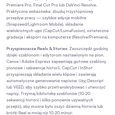
Premiere Pro, Final Cut Pro lub DaVinci Resolve. 
Praktyczna wskazówka: zbuduj trzystopniowy 
przepływ pracy — szybkie edycje mobilne 
(Snapseed/Lightroom Mobile), składanie 
wielokrotnych ujęć (CapCut/LumaFusion), ostateczna 
gradacja i eksport na komputerze (Resolve/Premiere).
Przyspieszacze Reels & Stories
: Zaoszczędź godziny 
dzięki szablonom i edytorom nastawionym na pion. 
Canva i Adobe Express zapewniają gotowe szablony 
pionowe i sekwencje historii. CapCut i InShot 
przyspieszają składanie wielu klipów i zawierają 
automatyczne generowanie napisów. Użyj Descript 
lub VEED, aby szybko przetranskrybować i utworzyć 
napisy. Trzymaj bibliotekę szablonów (10‑20 
sekwencji historii i kilka ponownie używalnych 
przejść), aby można było zszyć dzienną historię lub 
krótki Reel w mniej niż 10‑20 minut.