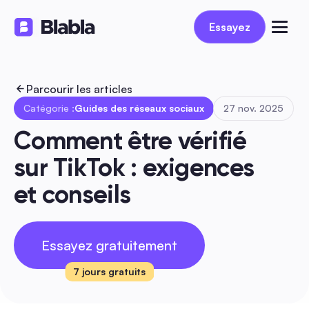
Essayez
Essayez
Parcourir les articles
Catégorie :
Guides des réseaux sociaux
27 nov. 2025
Comment être vérifié 
sur TikTok : exigences 
et conseils
Essayez gratuitement
7 jours gratuits