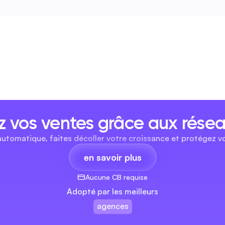
 vos ventes grâce aux résea
automatique, faites décoller votre croissance et protégez vo
en savoir plus
Aucune CB requise
Adopté par les meilleurs
agences