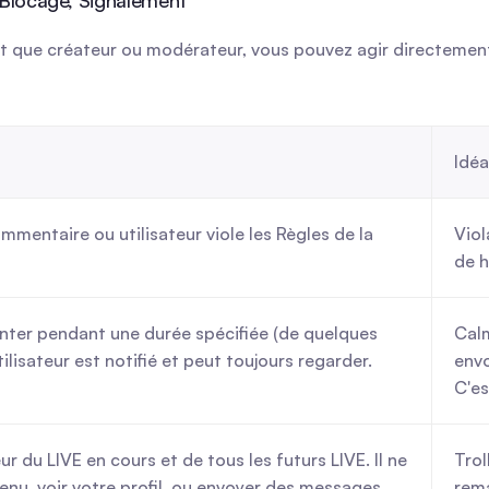
 Blocage, Signalement
ant que créateur ou modérateur, vous pouvez agir directement
Idéa
mmentaire ou utilisateur viole les Règles de la 
Viol
de h
ter pendant une durée spécifiée (de quelques 
Calm
ilisateur est notifié et peut toujours regarder.
envo
C'es
r du LIVE en cours et de tous les futurs LIVE. Il ne 
Trol
enu, voir votre profil, ou envoyer des messages. 
rema