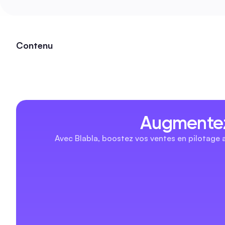
Contenu
Augmentez
Avec Blabla, boostez vos ventes en pilotage 