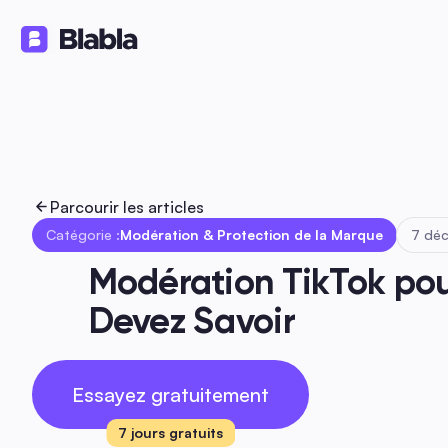
Solutions
Produits
Ressource
🇫🇷 Français
FR
Parcourir les articles
Catégorie :
Modération & Protection de la Marque
7 déc
Modération TikTok pour
Devez Savoir
Essayez gratuitement
7 jours gratuits