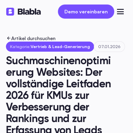
Demo vereinbaren
Demo vereinbaren
Artikel durchsuchen
Kategorie:
Vertrieb & Lead-Generierung
07.01.2026
Suchmaschinenoptimi
erung Websites: Der 
vollständige Leitfaden 
2026 für KMUs zur 
Verbesserung der 
Rankings und zur 
Erfassung von Leads