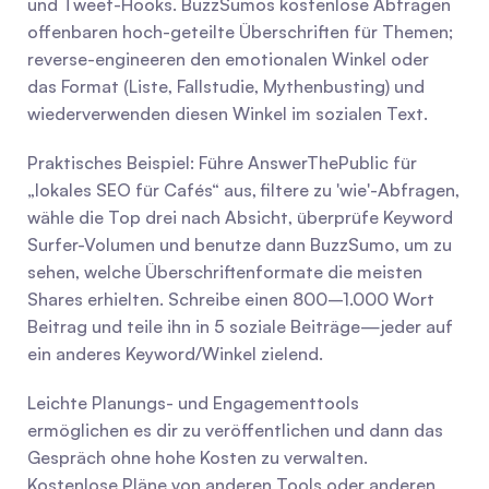
und Tweet-Hooks. BuzzSumos kostenlose Abfragen 
offenbaren hoch-geteilte Überschriften für Themen; 
reverse-engineeren den emotionalen Winkel oder 
das Format (Liste, Fallstudie, Mythenbusting) und 
wiederverwenden diesen Winkel im sozialen Text.
Praktisches Beispiel: Führe AnswerThePublic für 
„lokales SEO für Cafés“ aus, filtere zu 'wie'-Abfragen, 
wähle die Top drei nach Absicht, überprüfe Keyword 
Surfer-Volumen und benutze dann BuzzSumo, um zu 
sehen, welche Überschriftenformate die meisten 
Shares erhielten. Schreibe einen 800–1.000 Wort 
Beitrag und teile ihn in 5 soziale Beiträge—jeder auf 
ein anderes Keyword/Winkel zielend.
Leichte Planungs- und Engagementtools 
ermöglichen es dir zu veröffentlichen und dann das 
Gespräch ohne hohe Kosten zu verwalten. 
Kostenlose Pläne von anderen Tools oder anderen 