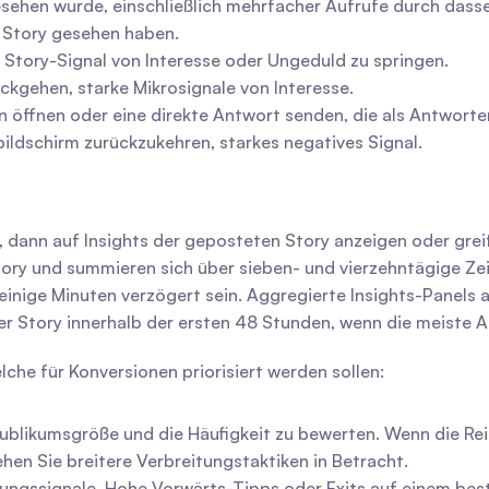
esehen wurde, einschließlich mehrfacher Aufrufe durch dass
e Story gesehen haben.
 Story-Signal von Interesse oder Ungeduld zu springen.
kgehen, starke Mikrosignale von Interesse.
n öffnen oder eine direkte Antwort senden, die als Antwor
bildschirm zurückzukehren, starkes negatives Signal.
l, dann auf Insights der geposteten Story anzeigen oder greif
tory und summieren sich über sieben- und vierzehntägige Ze
inige Minuten verzögert sein. Aggregierte Insights-Panels akt
er Story innerhalb der ersten 48 Stunden, wenn die meiste Ak
che für Konversionen priorisiert werden sollen:
ublikumsgröße und die Häufigkeit zu bewerten. Wenn die Reic
ehen Sie breitere Verbreitungstaktiken in Betracht.
ibungssignale. Hohe Vorwärts-Tipps oder Exits auf einem be