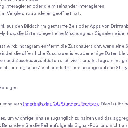
ig interagieren oder die miteinander interagieren.
 im Vergleich zu anderen geöffnet hat.
hl, auf den Bildschirm gestarrte Zeit oder Apps von Drittan
 Mythos; die Liste spiegelt eine Mischung aus Signalen wider 
 wird: Instagram entfernt die Zuschauersicht, wenn eine Sto
ndet die öffentliche Zuschauerliste, aber einige Daten blei
ien und Zuschauerzähldaten archiviert, und Instagram Insigh
 chronologische Zuschauerliste für eine abgelaufene Story 
Manager:
Zuschauern 
innerhalb des 24-Stunden-Fensters
. Dies ist Ihr
ies, um wichtige Inhalte zugänglich zu halten und das aggr
 Behandeln Sie die Reihenfolge als Signal-Pool und nicht als