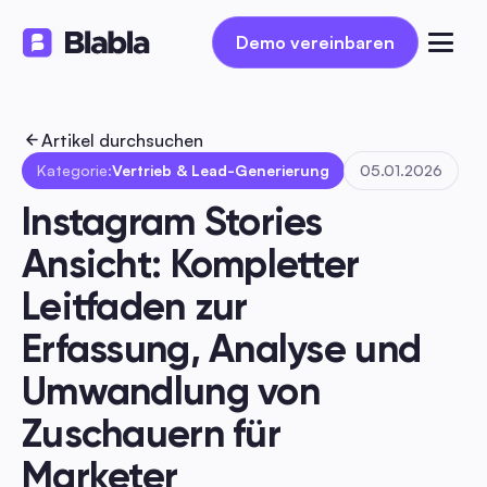
Demo vereinbaren
Demo vereinbaren
Artikel durchsuchen
Kategorie:
Vertrieb & Lead-Generierung
05.01.2026
Instagram Stories 
Ansicht: Kompletter 
Leitfaden zur 
Erfassung, Analyse und 
Umwandlung von 
Zuschauern für 
Marketer