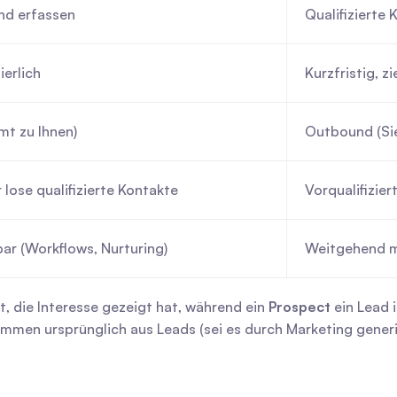
nd erfassen
Qualifizierte 
ierlich
Kurzfristig, zi
t zu Ihnen)
Outbound (Sie
 lose qualifizierte Kontakte
Vorqualifizie
ar (Workflows, Nurturing)
Weitgehend m
st, die Interesse gezeigt hat, während ein 
Prospect
 ein Lead i
ommen ursprünglich aus Leads (sei es durch Marketing generie