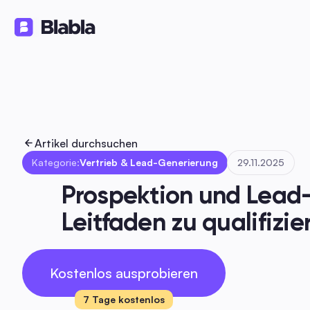
Lösungen
Produkte
Ressourc
🇩🇪 Deutsch
DE
Artikel durchsuchen
Kategorie:
Vertrieb & Lead-Generierung
29.11.2025
Prospektion und Lead-
Leitfaden zu qualifizi
Kostenlos ausprobieren
7 Tage kostenlos