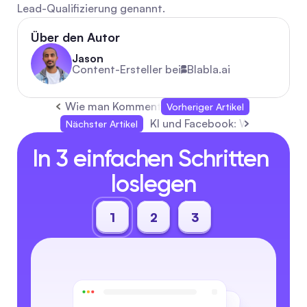
Lead-Qualifizierung genannt.
Über den Autor
Jason
Content-Ersteller bei
Blabla.ai
Wie man Kommentare auf YouTube aktiviert un
Vorheriger Artikel
KI und Facebook: Wie der Algo
Nächster Artikel
In 3 einfachen Schritten 
loslegen
1
2
3