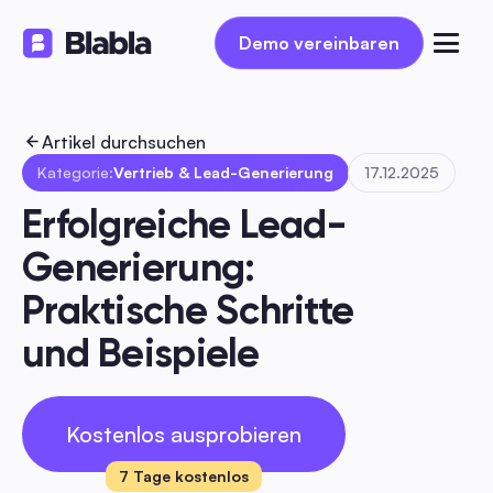
Demo vereinbaren
Demo vereinbaren
Artikel durchsuchen
Kategorie:
Vertrieb & Lead-Generierung
17.12.2025
Erfolgreiche Lead-
Generierung: 
Praktische Schritte 
und Beispiele
Kostenlos ausprobieren
7 Tage kostenlos