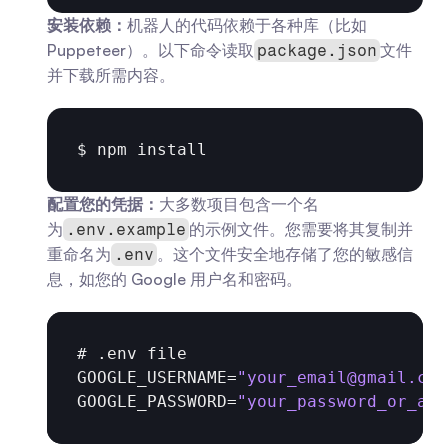
安装依赖：
机器人的代码依赖于各种库（比如 
Puppeteer）。以下命令读取
文件
package.json
并下载所需内容。
$ 
npm 
install
配置您的凭据：
大多数项目包含一个名
为
的示例文件。您需要将其复制并
.env.example
重命名为
。这个文件安全地存储了您的敏感信
.env
息，如您的 Google 用户名和密码。
# .
env 
file
GOOGLE_USERNAME
=
"
your_email@gmail.com
GOOGLE_PASSWORD
=
"your_password_or_app