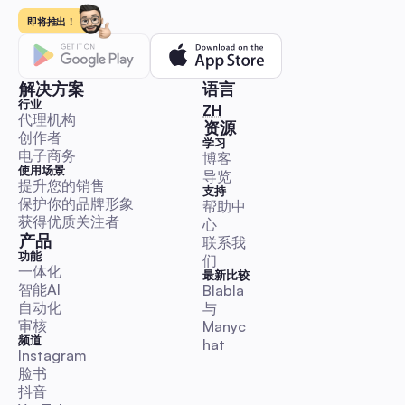
评论与私信自动化
即将推出！
解决方案
语言
行业
🇨🇳 中文（简体）
ZH
代理机构
网红营销：2026年自动化手册，助澳大利亚中小企业启
资源
创作者
展和衡量投资回报
学习
电子商务
博客
这是一本以自动化为优先的、专注于澳大利亚市场的新手攻略，
使用场景
导览
步私信和评论推广的流程、可直接使用的模板、关键绩效指标和
提升您的销售
支持
准，以及合规指导。快速启动、扩大规模并衡量网红营销活动，
保护你的品牌形象
帮助中
持真实性。
获得优质关注者
心
产品
联系我
评论与私信自动化
功能
们
一体化
最新比较
智能AI
Blabla 
自动化
与 
审核
Manyc
频道
hat
Instagram
2025年世界善良日指南：利用自动化提升澳大利亚社交
脸书
参与度
抖音
一个实用的执行指南，包含澳大利亚时区日历、可立即复制的私信