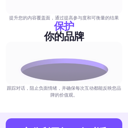
免费图片指南2026：为营销人员自动化安全合法的社交
一个实用指南，专门介绍经过审核的免费图像来源，用于自动发
含简单易懂的许可清单、特定渠道推荐以及现成的批处理工作流
提升您的内容覆盖面，通过提高参与度和可衡量的结果
这些复制粘贴的步骤加入你的自动化流程中，以节省时间并降低
保护
险。
你的品牌
评论与私信自动化
电子通讯：创作者和营销者的自动化和互动完整指南（20
年）
一个精选的电子通讯列表，提供可复制的社交自动化策略——包
跟踪对话，阻止负面情绪，并确保每次互动都能反映您品
漏斗、评论回复、审核功能——按阅读时间、成本/频率和自动
牌的价值观。
行标记。每条推荐都包含一个可以本周实施的现成1-2步工作流程
评论与私信自动化