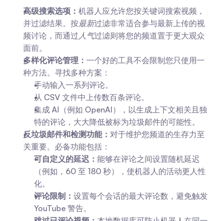
高级搜索选项：
机器人应允许您按关键词搜索视频，
并过滤结果。按
最新
过滤非常适合参与最新上传的视
频讨论，而通过
人气
过滤则将您的频道置于更大观众
面前。
多样化评论管理：
一个好的工具不会限制您只使用一
种方法。寻找多种方案：
手动输入一系列评论。
从 CSV 文件中上传数百条评论。
集成 AI（例如 OpenAI），以生成上下文相关且独
特的评论，大大降低被标为垃圾邮件的可能性。
反垃圾邮件和检测功能：
对于维护您频道的生存力至
关重要。必备功能包括：
可自定义的延迟：
能够在评论之间设置随机延迟
（例如，60 至 180 秒），使机器人的活动更人性
化。
评论限制：
设置每个会话的最大评论数，避免触发 
YouTube 警告。
跳过已评论视频：
本地数据库可防止机器人在同一