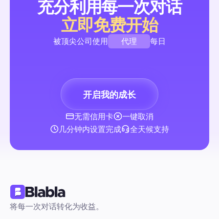
充分利用每一次对话
立即免费开始
UGC内容：2026年营销人员扩大用户参与的完整自动
代理
被顶尖公司使用
每日
自动化优先初学者指南，提供即用型评论→DM流程、管理和权限
授权捕获模板以及KPI仪表板。快速安全地启动和扩展用户生成
品牌
动，无需额外招聘。
创作者
开启我的成长
代理
评论与私信自动化
无需信用卡
一键取消
几分钟内设置完成
全天候支持
YouTube创作者工作室：2026年完整指南，自动化管
和团队工作流程帮助创作者
一个适合初学者的自动化优先路线图，帮助你从手动混乱转变到
的操作节奏。包括现成的模板、逐步的自动化蓝图，以及安全的
集成指导。
将每一次对话转化为收益。