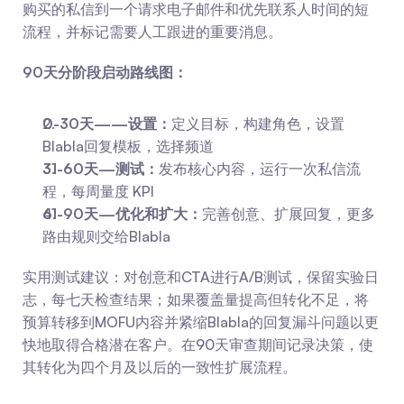
购买的私信到一个请求电子邮件和优先联系人时间的短
流程，并标记需要人工跟进的重要消息。
90天分阶段启动路线图：
0-30天——设置：
定义目标，构建角色，设置
Blabla回复模板，选择频道
31-60天—测试：
发布核心内容，运行一次私信流
程，每周量度 KPI
61-90天—优化和扩大：
完善创意、扩展回复，更多
路由规则交给Blabla
实用测试建议：对创意和CTA进行A/B测试，保留实验日
志，每七天检查结果；如果覆盖量提高但转化不足，将
预算转移到MOFU内容并紧缩Blabla的回复漏斗问题以更
快地取得合格潜在客户。在90天审查期间记录决策，使
其转化为四个月及以后的一致性扩展流程。