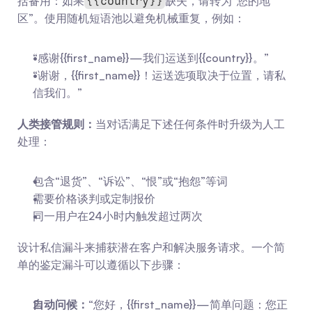
括备用：如果
缺失，请转为“您的地
{{country}}
区”。使用随机短语池以避免机械重复，例如：
“感谢{{first_name}}—我们运送到{{country}}。”
“谢谢，{{first_name}}！运送选项取决于位置，请私
信我们。”
人类接管规则：
当对话满足下述任何条件时升级为人工
处理：
包含“退货”、“诉讼”、“恨”或“抱怨”等词
需要价格谈判或定制报价
同一用户在24小时内触发超过两次
设计私信漏斗来捕获潜在客户和解决服务请求。一个简
单的鉴定漏斗可以遵循以下步骤：
自动问候：
“您好，{{first_name}}—简单问题：您正