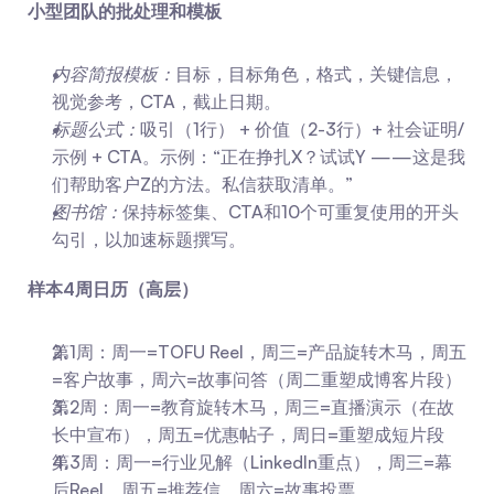
小型团队的批处理和模板
内容简报模板：
目标，目标角色，格式，关键信息，
视觉参考，CTA，截止日期。
标题公式：
吸引（1行） + 价值（2-3行）+ 社会证明/
示例 + CTA。示例：“正在挣扎X？试试Y ——这是我
们帮助客户Z的方法。私信获取清单。”
图书馆：
保持标签集、CTA和10个可重复使用的开头
勾引，以加速标题撰写。
样本4周日历（高层）
第1周：周一=TOFU Reel，周三=产品旋转木马，周五
=客户故事，周六=故事问答（周二重塑成博客片段）
第2周：周一=教育旋转木马，周三=直播演示（在故
长中宣布），周五=优惠帖子，周日=重塑成短片段
第3周：周一=行业见解（LinkedIn重点），周三=幕
后Reel，周五=推荐信，周六=故事投票