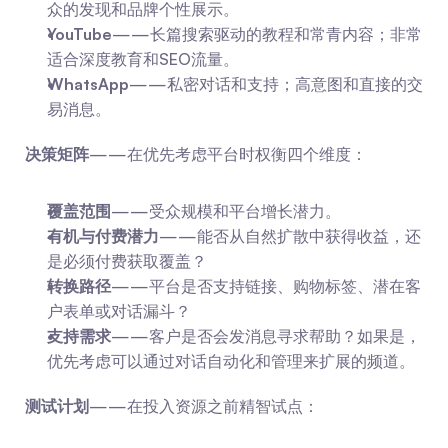
众的发现和品牌个性展示。
YouTube
——长篇搜索驱动的教程和常青内容；非常
适合深度教育和SEO流量。
WhatsApp
——私密对话和支持；高意图和直接的交
易消息。
决策矩阵
——在优先考虑平台时权衡四个维度：
覆盖范围
——受众规模和平台增长潜力。
有机与付费潜力
——能否从自然扩散中获得收益，还
是必须付费获取覆盖？
转换路径
——平台是否支持链接、购物标签、潜在客
户表单或对话漏斗？
支持需求
——客户是否会发消息寻求帮助？如果是，
优先考虑可以通过对话自动化和管理来扩展的频道。
测试计划
——在投入资源之前精智试点：