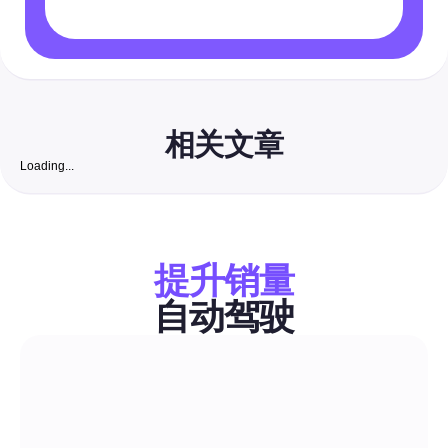
相关文章
Loading...
免费 Instagram 粉丝网站：2026 年完整指南，帮助
业增长真实、可转化的粉丝
一部以安全为首要任务的循序渐进指南，将免费自然策略与低成
化结合，赢得真实、业务就绪的Instagram粉丝。包括适合印度
提升销量
经过审核的清单、私信/评论模板和将粉丝转化为客户的精确流程
自动驾驶
评论与私信自动化