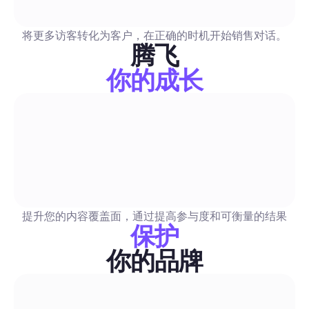
AI 图片生成器：2026 年全指南，助您大规模自动化社
顶尖AI图像工具的全面对比，涵盖品牌一致的批量生成、API准
授权、每张图成本以及审核功能。包含测试过的提示模板、API/
将更多访客转化为客户，在正确的时机开始销售对话。
腾飞
单、法律指导，以及即插即用的Blabla工作流程，用于自动化发
像驱动的DM。
你的成长
评论与私信自动化
免费图片指南2026：为营销人员自动化安全合法的社交
一个实用指南，专门介绍经过审核的免费图像来源，用于自动发
含简单易懂的许可清单、特定渠道推荐以及现成的批处理工作流
提升您的内容覆盖面，通过提高参与度和可衡量的结果
这些复制粘贴的步骤加入你的自动化流程中，以节省时间并降低
保护
险。
你的品牌
评论与私信自动化