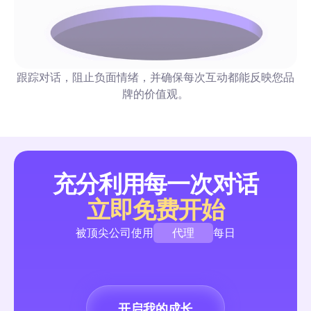
电子通讯：创作者和营销者的自动化和互动完整指南（20
年）
一个精选的电子通讯列表，提供可复制的社交自动化策略——包
跟踪对话，阻止负面情绪，并确保每次互动都能反映您品
漏斗、评论回复、审核功能——按阅读时间、成本/频率和自动
牌的价值观。
行标记。每条推荐都包含一个可以本周实施的现成1-2步工作流程
评论与私信自动化
充分利用每一次对话
立即免费开始
UGC内容：2026年营销人员扩大用户参与的完整自动
代理
被顶尖公司使用
每日
自动化优先初学者指南，提供即用型评论→DM流程、管理和权限
授权捕获模板以及KPI仪表板。快速安全地启动和扩展用户生成
品牌
动，无需额外招聘。
创作者
开启我的成长