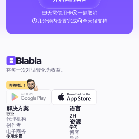
代理
评论与私信自动化
无需信用卡
一键取消
几分钟内设置完成
全天候支持
YouTube创作者工作室：2026年完整指南，自动化管
和团队工作流程帮助创作者
一个适合初学者的自动化优先路线图，帮助你从手动混乱转变到
的操作节奏。包括现成的模板、逐步的自动化蓝图，以及安全的
集成指导。
将每一次对话转化为收益。
评论与私信自动化
即将推出！
解决方案
语言
行业
🇨🇳 中文（简体）
ZH
代理机构
网红营销：2026年自动化手册，助澳大利亚中小企业启
资源
创作者
展和衡量投资回报
学习
电子商务
博客
这是一本以自动化为优先的、专注于澳大利亚市场的新手攻略，
使用场景
导览