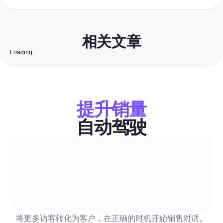
相关文章
Loading...
免费 Instagram 粉丝网站：2026 年完整指南，帮助
业增长真实、可转化的粉丝
一部以安全为首要任务的循序渐进指南，将免费自然策略与低成
化结合，赢得真实、业务就绪的Instagram粉丝。包括适合印度
提升销量
经过审核的清单、私信/评论模板和将粉丝转化为客户的精确流程
自动驾驶
评论与私信自动化
AI 图片生成器：2026 年全指南，助您大规模自动化社
顶尖AI图像工具的全面对比，涵盖品牌一致的批量生成、API准
授权、每张图成本以及审核功能。包含测试过的提示模板、API/
将更多访客转化为客户，在正确的时机开始销售对话。