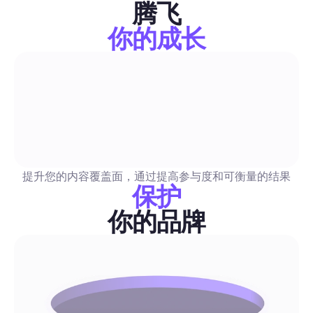
腾飞
单、法律指导，以及即插即用的Blabla工作流程，用于自动化发
像驱动的DM。
你的成长
评论与私信自动化
免费图片指南2026：为营销人员自动化安全合法的社交
一个实用指南，专门介绍经过审核的免费图像来源，用于自动发
含简单易懂的许可清单、特定渠道推荐以及现成的批处理工作流
提升您的内容覆盖面，通过提高参与度和可衡量的结果
这些复制粘贴的步骤加入你的自动化流程中，以节省时间并降低
保护
险。
你的品牌
评论与私信自动化