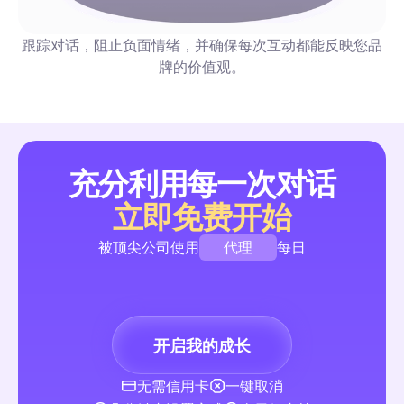
电子通讯：创作者和营销者的自动化和互动完整指南（20
年）
一个精选的电子通讯列表，提供可复制的社交自动化策略——包
跟踪对话，阻止负面情绪，并确保每次互动都能反映您品
漏斗、评论回复、审核功能——按阅读时间、成本/频率和自动
牌的价值观。
行标记。每条推荐都包含一个可以本周实施的现成1-2步工作流程
评论与私信自动化
充分利用每一次对话
立即免费开始
UGC内容：2026年营销人员扩大用户参与的完整自动
代理
被顶尖公司使用
每日
自动化优先初学者指南，提供即用型评论→DM流程、管理和权限
授权捕获模板以及KPI仪表板。快速安全地启动和扩展用户生成
品牌
动，无需额外招聘。
创作者
开启我的成长
代理
评论与私信自动化
无需信用卡
一键取消