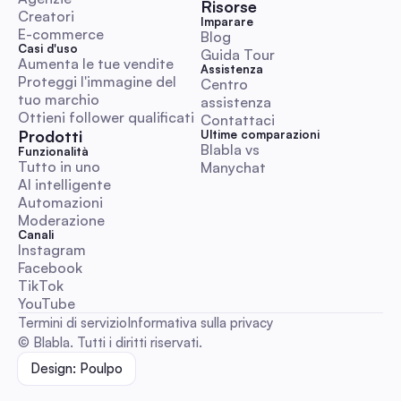
Risorse
Creatori
Imparare
E-commerce
Blog
Casi d'uso
Guida Tour
Aumenta le tue vendite
Assistenza
Proteggi l'immagine del 
Centro 
Giornata Mondiale della Gentilezza 2025: Aumenta 
tuo marchio
assistenza
Coinvolgimento con l'Automazione per i Social Ma
Ottieni follower qualificati
Contattaci
Australiani
Una guida pratica e pronta all'uso con calendario del fuso o
Prodotti
Ultime comparazioni
australiano, script DM/commento pronti da incollare, regole 
Blabla vs 
Funzionalità
escalation e flussi di lavoro automatizzati. Risparmia tempo 
Tutto in uno
Manychat
gestisci campagne di gentilezza affidabili con modelli KPI e
AI intelligente
checklist legali/etiche.
Automazioni
Automazione Commenti e Messaggi Diretti
Moderazione
Canali
Instagram
Facebook
TikTok
YouTube
Abbonamento chatgpt: Guida completa 2026 Austr
Termini di servizio
Informativa sulla privacy
all'automazione sociale ROI per marketer
© Blabla. Tutti i diritti riservati.
Un pratico manuale focalizzato sull'Australia che confronta F
Design: Poulpo
Plus, Pro ed Enterprise (AUD) per l'automazione dei social me
Ottieni scenari di ROI, modelli di integrazione Blabla, limiti di