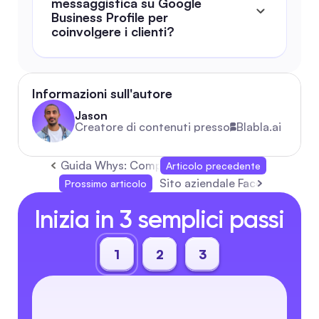
messaggistica su Google 
Business Profile per 
coinvolgere i clienti?
Informazioni sull'autore
Jason
Creatore di contenuti presso
Blabla.ai
Guida Whys: Completo Manuale dei 5 Perché per 
Articolo precedente
Sito aziendale Facebook: Gui
Prossimo articolo
Inizia in 3 semplici passi
1
2
3