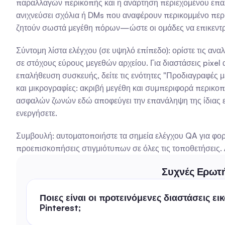
παραλλαγών περικοπής και η ανάρτηση περιεχομένου επαλήθ
ανιχνεύσει σχόλια ή DMs που αναφέρουν περικομμένο περι
ζητούν σωστά μεγέθη πόρων—ώστε οι ομάδες να επικεντρ
Σύντομη λίστα ελέγχου (σε υψηλό επίπεδο): ορίστε τις αναλ
σε στόχους εύρους μεγεθών αρχείου. Για διαστάσεις pixe
επαλήθευση συσκευής, δείτε τις ενότητες "Προδιαγραφές με
και μικρογραφίες: ακριβή μεγέθη και συμπεριφορά περικο
ασφαλών ζωνών εδώ αποφεύγει την επανάληψη της ίδιας εξ
ενεργήσετε.
Συμβουλή: αυτοματοποιήστε τα σημεία ελέγχου QA για φορ
προεπισκοπήσεις στιγμιότυπων σε όλες τις τοποθετήσεις. 
Συχνές Ερωτ
Ποιες είναι οι προτεινόμενες διαστάσεις εικό
Pinterest;