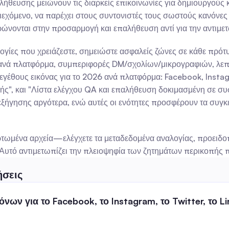
ευσης μειώνουν τις διαρκείς επικοινωνίες για δημιουργούς κα
εχόμενο, να παρέχει στους συντονιστές τους σωστούς κανόνες 
ώνονται στην προσαρμογή και επαλήθευση αντί για την αντι
ογίες που χρειάζεστε, σημειώστε ασφαλείς ζώνες σε κάθε πρότυπο
l ανά πλατφόρμα, συμπεριφορές DM/σχολίων/μικρογραφιών, λεπ
γέθους εικόνας για το 2026 ανά πλατφόρμα: Facebook, Instagram
πής", και "Λίστα ελέγχου QA και επαλήθευση δοκιμασμένη σε 
ήγησης αργότερα, ενώ αυτές οι ενότητες προσφέρουν τα συγκε
τωμένα αρχεία—ελέγχετε τα μεταδεδομένα αναλογίας, προειδοποι
Αυτό αντιμετωπίζει την πλειοψηφία των ζητημάτων περικοπής πρ
ήσεις
νων για το Facebook, το Instagram, το Twitter, το Lin