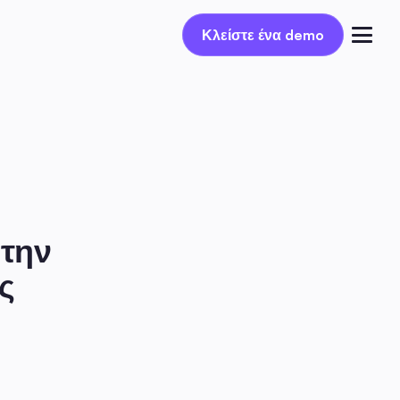
Κλείστε ένα demo
Κλείστε ένα demo
Συνδέσου
την 
 