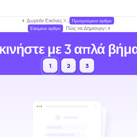
Δωρεάν Εικόνες Χωρίς Δικαιώματα: Ολοκληρωμέν
Προηγούμενο άρθρο
Πώς να Δημιουργήσετε Φίλους κ
Επόμενο άρθρο
κινήστε με 3 απλά βήμ
1
2
3