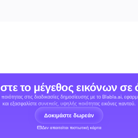
τε το μέγεθος εικόνων σε 
ποιότητας στις διαδικασίες δημοσίευσης με το Blabla.ai, εφαρμ
και εξασφαλίστε συνεπείς, υψηλής ποιότητας εικόνες παντού.
Δοκιμάστε δωρεάν
Δεν απαιτείται πιστωτική κάρτα