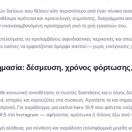
νικών δικτύων που θέλουν κάτι περισσότερο από έναν πίνακα αν
αθέσιμα πρότυπα και προεπιλογές συμπίεσης, διαγράμματα ασ
ν επαναλαμβανόμενη προσαρμογή από τη ροή εργασιών σου.
ποτελέσματα, να προλαμβάνεις αιφνιδιαστικές περικοπές και απ
οι εικόνες να εμφανίζονται όμορφα παντού—χωρίς επείγουσες χ
 σημασία: δέσμευση, χρόνος φόρτωσης
άθε κοινωνική τοποθέτηση: οι σωστές διαστάσεις και ο λόγος δ
 ιστορίες και καρουζέλες στη συσκευή. Αγνοήστε τα και σημαντ
ατροπή. Για παράδειγμα, μια εικόνα hero 16:9 που φαίνεται υπέ
 4:5 στο Instagram — αφήνοντας πρόσωπα ή τίτλους έξω από τ
 αλήθειας για σύνθεση και παράδοση (πλατφόρμικά μεγέθη και 