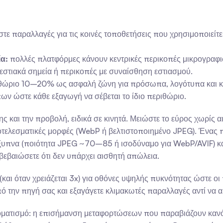
στε παραλλαγές για τις κοινές τοποθετήσεις που χρησιμοποιείτε 
ία:
 πολλές πλατφόρμες κάνουν κεντρικές περικοπές μικρογραφ
 εστιακά σημεία ή περικοπές με συναίσθηση εστιασμού.
ιθώριο 10–20% ως ασφαλή ζώνη για πρόσωπα, λογότυπα και κείμ
ων ώστε κάθε εξαγωγή να σέβεται το ίδιο περιθώριο.
ς και την προβολή, ειδικά σε κινητά. Μειώστε το εύρος χωρίς α
ποτελεσματικές μορφές (WebP ή βελτιστοποιημένο JPEG). Ένας 
υπνα (ποιότητα JPEG ~70–85 ή ισοδύναμο για WebP/AVIF) και 
ιβεβαιώσετε ότι δεν υπάρχει αισθητή απώλεια.
και όταν χρειάζεται 3x) για οθόνες υψηλής πυκνότητας ώστε οι 
 την πηγή σας και εξαγάγετε κλιμακωτές παραλλαγές αντί να α
τοματισμό: η επισήμανση μεταφορτώσεων που παραβιάζουν κανό