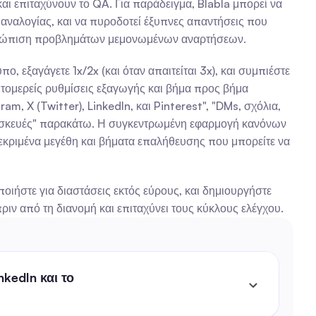
ι επιταχύνουν το QA. Για παράδειγμα, Blabla μπορεί να 
αναλογίας, και να πυροδοτεί έξυπνες απαντήσεις που 
μετώπιση προβλημάτων μεμονωμένων αναρτήσεων.
, εξαγάγετε 1x/2x (και όταν απαιτείται 3x), και συμπιέστε 
τομερείς ρυθμίσεις εξαγωγής και βήμα προς βήμα 
, X (Twitter), LinkedIn, και Pinterest", "DMs, σχόλια, 
συσκευές" παρακάτω. Η συγκεντρωμένη εφαρμογή κανόνων 
κριμένα μεγέθη και βήματα επαλήθευσης που μπορείτε να 
ήστε για διαστάσεις εκτός εύρους, και δημιουργήστε 
ιν από τη διανομή και επιταχύνει τους κύκλους ελέγχου.
kedIn και το 