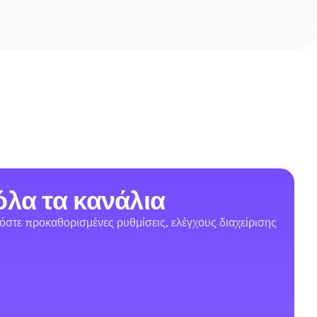
όλα τα κανάλια
όστε προκαθορισμένες ρυθμίσεις, ελέγχους διαχείρισης 