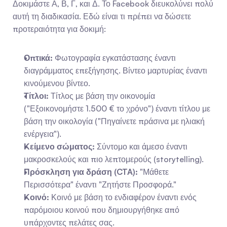
Δοκιμάστε Α, Β, Γ, και Δ. Το Facebook διευκολύνει πολύ 
αυτή τη διαδικασία. Εδώ είναι τι πρέπει να δώσετε 
προτεραιότητα για δοκιμή:
Οπτικά:
 Φωτογραφία εγκατάστασης έναντι 
διαγράμματος επεξήγησης. Βίντεο μαρτυρίας έναντι 
κινούμενου βίντεο.
Τίτλοι:
 Τίτλος με βάση την οικονομία 
("Εξοικονομήστε 1.500 € το χρόνο") έναντι τίτλου με 
βάση την οικολογία ("Πηγαίνετε πράσινα με ηλιακή 
ενέργεια").
Κείμενο σώματος:
 Σύντομο και άμεσο έναντι 
μακροσκελούς και πιο λεπτομερούς (storytelling).
Πρόσκληση για δράση (CTA):
 "Μάθετε 
Περισσότερα" έναντι "Ζητήστε Προσφορά."
Κοινό:
 Κοινό με βάση το ενδιαφέρον έναντι ενός 
παρόμοιου κοινού που δημιουργήθηκε από 
υπάρχοντες πελάτες σας.