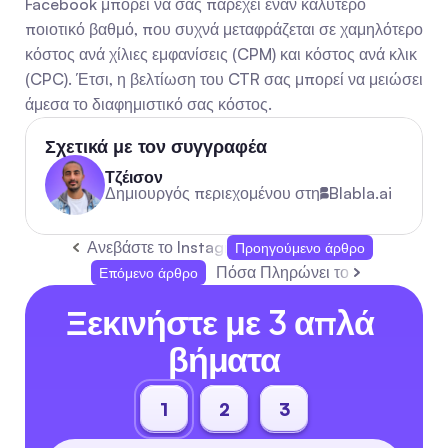
Facebook μπορεί να σας παρέχει έναν καλύτερο 
ποιοτικό βαθμό, που συχνά μεταφράζεται σε χαμηλότερο 
κόστος ανά χίλιες εμφανίσεις (CPM) και κόστος ανά κλικ 
(CPC). Έτσι, η βελτίωση του CTR σας μπορεί να μειώσει 
άμεσα το διαφημιστικό σας κόστος.
Σχετικά με τον συγγραφέα
Τζέισον
Δημιουργός περιεχομένου στη
Blabla.ai
Ανεβάστε το Instagram με τα καλύτερα εργαλεία AI
Προηγούμενο άρθρο
Πόσα Πληρώνει το TikTok για 1 
Επόμενο άρθρο
Ξεκινήστε με 3 απλά 
βήματα
1
2
3