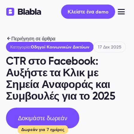
Κλείστε ένα demo
Κλείστε ένα demo
Περιήγηση σε άρθρα
Κατηγορία:
Οδηγοί Κοινωνικών Δικτύων
17 Δεκ 2025
CTR στο Facebook: 
Αυξήστε τα Κλικ με 
Σημεία Αναφοράς και 
Συμβουλές για το 2025
Δοκιμάστε δωρεάν
Δωρεάν για 7 ημέρες